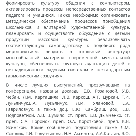
формировать культуру общения с компьютером,
активизировать процессы непосредственных контактов
педагога и учащихся. Также необходимо организовать
методическое обеспечение процессов приобщения
школьников и элитарной художественной культуре,
планировать и осуществлять обсуждение с детьми
продукции массовой культуры, реализовывать
соответствующую самоподготовку к подобного рода
мероприятиям, вводить в школьный репертуар
многообразный материал современной музыкальной
культуры, обеспечивать слуховую адаптацию детей к
нетрадиционным ладовым системам и нестандартным
гармоническим созвучиям.
В числе лучших выступлений, прозвучавших на
конференции, названы доклады Е.В. Розановой, У.В.
Чебан, Л.М. Карташила, Л.В. Каркош, А.Т. Цуркан, Т.И.
Лукьянчук,В.А. Лукьянчук, Л.И. Улановой, Е.А.
Гавриловчук, а также доц. Е.Ю. Самбриш, доц. Е.В.
Подповетной, А.В. Шумило, ст. преп. Е.В. Дымченко, ст.
преп. С.А. Поронок, преп. О.А. Коротковой, преп. К.В.
Ясинской. Яркие сообщения подготовили также Л.М.
Соколик, Г.И. Голубчикова, Н.Н. Аксенгор, А.А.Котлин, Я.О.