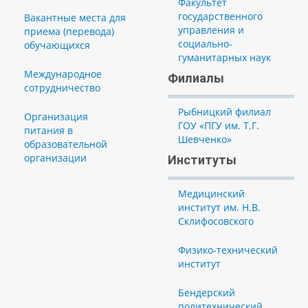
Факультет
государственного
Вакантные места для
управления и
приема (перевода)
социально-
обучающихся
гуманитарных наук
Международное
Филиалы
сотрудничество
Рыбницкий филиал
Организация
ГОУ «ПГУ им. Т.Г.
питания в
Шевченко»
образовательной
организации
Институты
Медицинский
институт им. Н.В.
Склифосовского
Физико-технический
институт
Бендерский
политехнический