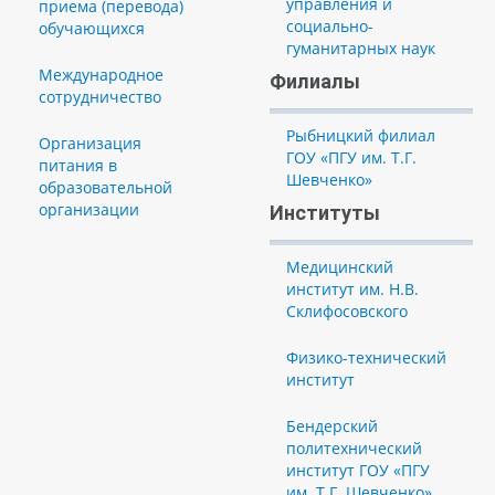
управления и
приема (перевода)
социально-
обучающихся
гуманитарных наук
Международное
Филиалы
сотрудничество
Рыбницкий филиал
Организация
ГОУ «ПГУ им. Т.Г.
питания в
Шевченко»
образовательной
организации
Институты
Медицинский
институт им. Н.В.
Склифосовского
Физико-технический
институт
Бендерский
политехнический
институт ГОУ «ПГУ
им. Т.Г. Шевченко»