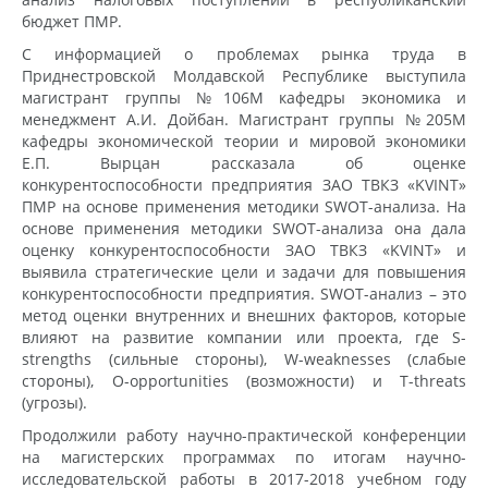
бюджет ПМР.
С информацией о проблемах рынка труда в
Приднестровской Молдавской Республике выступила
магистрант группы №106М кафедры экономика и
менеджмент А.И. Дойбан. Магистрант группы №205М
кафедры экономической теории и мировой экономики
Е.П. Вырцан рассказала об оценке
конкурентоспособности предприятия ЗАО ТВКЗ «KVINT»
ПМР на основе применения методики SWOT-анализа. На
основе применения методики SWOT-анализа она дала
оценку конкурентоспособности ЗАО ТВКЗ «KVINT» и
выявила стратегические цели и задачи для повышения
конкурентоспособности предприятия. SWOT-анализ – это
метод оценки внутренних и внешних факторов, которые
влияют на развитие компании или проекта, где S-
strengths (сильные стороны), W-weaknesses (слабые
стороны), O-opportunities (возможности) и T-threats
(угрозы).
Продолжили работу научно-практической конференции
на магистерских программах по итогам научно-
исследовательской работы в 2017-2018 учебном году