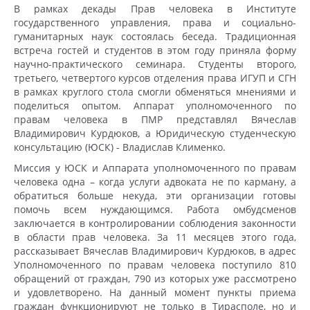
В рамках декады Прав человека в Институте
государственного управления, права и социально-
гуманитарных наук состоялась беседа. Традиционная
встреча гостей и студентов в этом году приняла форму
научно-практического семинара. Студенты второго,
третьего, четвертого курсов отделения права ИГУП и СГН
в рамках круглого стола смогли обменяться мнениями и
поделиться опытом. Аппарат уполномоченного по
правам человека в ПМР представлял Вячеслав
Владимирович Курдюков, а Юридическую студенческую
консультацию (ЮСК) - Владислав Клименко.
Миссия у ЮСК и Аппарата уполномоченного по правам
человека одна – когда услуги адвоката не по карману, а
обратиться больше некуда, эти организации готовы
помочь всем нуждающимся. Работа омбудсменов
заключается в контролировании соблюдения законности
в области прав человека. За 11 месяцев этого года,
рассказывает Вячеслав Владимирович Курдюков, в адрес
Уполномоченного по правам человека поступило 810
обращений от граждан, 790 из которых уже рассмотрено
и удовлетворено. На данный момент пункты приема
граждан функционируют не только в Тирасполе, но и