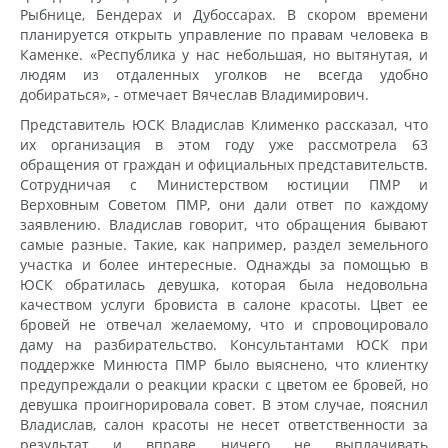
Рыбнице, Бендерах и Дубоссарах. В скором времени
планируется открыть управление по правам человека в
Каменке. «Республика у нас небольшая, но вытянутая, и
людям из отдаленных уголков не всегда удобно
добираться», - отмечает Вячеслав Владимирович.
Представитель ЮСК Владислав Клименко рассказал, что
их организация в этом году уже рассмотрела 63
обращения от граждан и официальных представительств.
Сотрудничая с Министерством юстиции ПМР и
Верховным Советом ПМР, они дали ответ по каждому
заявлению. Владислав говорит, что обращения бывают
самые разные. Такие, как например, раздел земельного
участка и более интересные. Однажды за помощью в
ЮСК обратилась девушка, которая была недовольна
качеством услуги бровиста в салоне красоты. Цвет ее
бровей не отвечал желаемому, что и спровоцировало
даму на разбирательство. Консультантами ЮСК при
поддержке Минюста ПМР было выяснено, что клиентку
предупреждали о реакции краски с цветом ее бровей, но
девушка проигнорировала совет. В этом случае, пояснил
Владислав, салон красоты не несет ответственности за
результат и вправе ничего не выплачивать