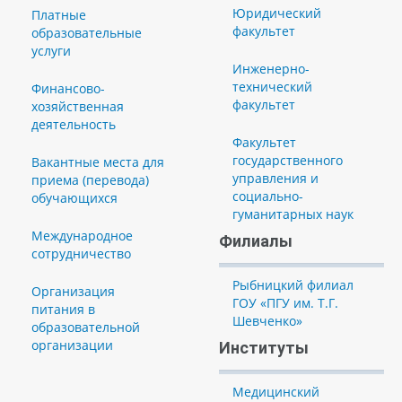
Юридический
Платные
факультет
образовательные
услуги
Инженерно-
технический
Финансово-
факультет
хозяйственная
деятельность
Факультет
государственного
Вакантные места для
управления и
приема (перевода)
социально-
обучающихся
гуманитарных наук
Международное
Филиалы
сотрудничество
Рыбницкий филиал
Организация
ГОУ «ПГУ им. Т.Г.
питания в
Шевченко»
образовательной
организации
Институты
Медицинский