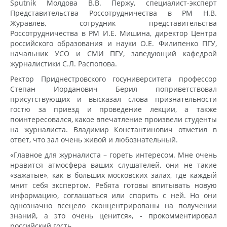
Sputnik Молдова В.В. Пержу, специалист-эксперт
Представительства Россотрудничества в РМ Н.В.
Журавлев, сотрудник представительства
Россотрудничества в РМ И.Е. Мишина, директор Центра
российского образования и науки О.Е. Филипенко ПГУ,
начальник УСО и СМИ ПГУ, заведующий кафедрой
журналистики С.Л. Распопова.
Ректор Приднестровского госуниверситета профессор
Степан Иорданович Берил поприветствовал
присутствующих и высказал слова признательности
гостю за приезд и проведение лекции, а также
поинтересовался, какое впечатление произвели студенты
на журналиста. Владимир Константинович отметил в
ответ, что зал очень живой и любознательный.
«Главное для журналиста – гореть интересом. Мне очень
нравится атмосфера ваших слушателей, они не такие
«зажатые», как в больших московских залах, где каждый
мнит себя экспертом. Ребята готовы впитывать новую
информацию, соглашаться или спорить с ней. Но они
однозначно всецело сконцентрированы на получении
знаний, а это очень ценится», - прокомментировал
российский гость.