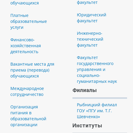
факультет
обучающихся
Юридический
Платные
факультет
образовательные
услуги
Инженерно-
технический
Финансово-
факультет
хозяйственная
деятельность
Факультет
государственного
Вакантные места для
управления и
приема (перевода)
социально-
обучающихся
гуманитарных наук
Международное
Филиалы
сотрудничество
Рыбницкий филиал
Организация
ГОУ «ПГУ им. Т.Г.
питания в
Шевченко»
образовательной
организации
Институты