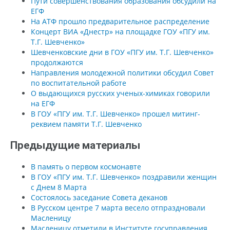
Пути совершенствования образования обсудили на
ЕГФ
На АТФ прошло предварительное распределение
Концерт ВИА «Днестр» на площадке ГОУ «ПГУ им.
Т.Г. Шевченко»
Шевченковские дни в ГОУ «ПГУ им. Т.Г. Шевченко»
продолжаются
Направления молодежной политики обсудил Совет
по воспитательной работе
О выдающихся русских ученых-химиках говорили
на ЕГФ
В ГОУ «ПГУ им. Т.Г. Шевченко» прошел митинг-
реквием памяти Т.Г. Шевченко
Предыдущие материалы
В память о первом космонавте
В ГОУ «ПГУ им. Т.Г. Шевченко» поздравили женщин
с Днем 8 Марта
Состоялось заседание Совета деканов
В Русском центре 7 марта весело отпраздновали
Масленицу
Масленицу отметили в Институте госуправления,