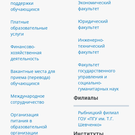
Экономический
поддержки
факультет
обучающихся
Юридический
Платные
факультет
образовательные
услуги
Инженерно-
технический
Финансово-
факультет
хозяйственная
деятельность
Факультет
государственного
Вакантные места для
управления и
приема (перевода)
социально-
обучающихся
гуманитарных наук
Международное
Филиалы
сотрудничество
Рыбницкий филиал
Организация
ГОУ «ПГУ им. Т.Г.
питания в
Шевченко»
образовательной
организации
Институты