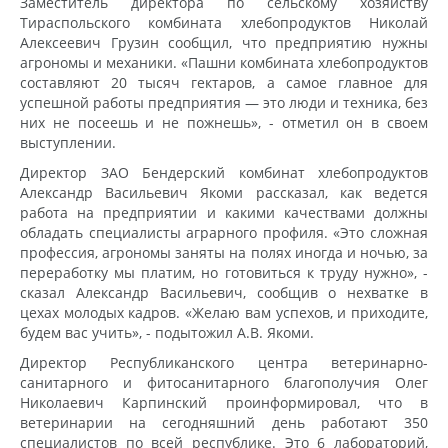
Заместитель директора по сельскому хозяйству
Тираспольского комбината хлебопродуктов Николай
Алексеевич Грузин сообщил, что предприятию нужны
агрономы и механики. «Пашни комбината хлебопродуктов
составляют 20 тысяч гектаров, а самое главное для
успешной работы предприятия — это люди и техника, без
них не посеешь и не пожнешь», - отметил он в своем
выступлении.
Директор ЗАО Бендерский комбинат хлебопродуктов
Александр Васильевич Якоми рассказал, как ведется
работа на предприятии и какими качествами должны
обладать специалисты аграрного профиля. «Это сложная
профессия, агрономы заняты на полях иногда и ночью, за
переработку мы платим, но готовиться к труду нужно», -
сказал Александр Васильевич, сообщив о нехватке в
цехах молодых кадров. «Желаю вам успехов, и приходите,
будем вас учить», - подытожил А.В. Якоми.
Директор Республиканского центра ветеринарно-
санитарного и фитосанитарного благополучия Олег
Николаевич Карпинский проинформировал, что в
ветеринарии на сегодняшний день работают 350
специалистов по всей республике. Это 6 лабораторий,