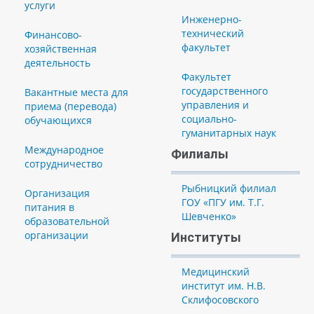
услуги
Инженерно-
технический
Финансово-
факультет
хозяйственная
деятельность
Факультет
государственного
Вакантные места для
управления и
приема (перевода)
социально-
обучающихся
гуманитарных наук
Международное
Филиалы
сотрудничество
Рыбницкий филиал
Организация
ГОУ «ПГУ им. Т.Г.
питания в
Шевченко»
образовательной
организации
Институты
Медицинский
институт им. Н.В.
Склифосовского