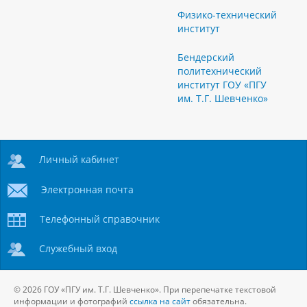
Физико-технический
институт
Бендерский
политехнический
институт ГОУ «ПГУ
им. Т.Г. Шевченко»
Личный кабинет
Электронная почта
Телефонный справочник
Служебный вход
© 2026 ГОУ «ПГУ им. Т.Г. Шевченко». При перепечатке текстовой
информации и фотографий
ссылка на сайт
обязательна.