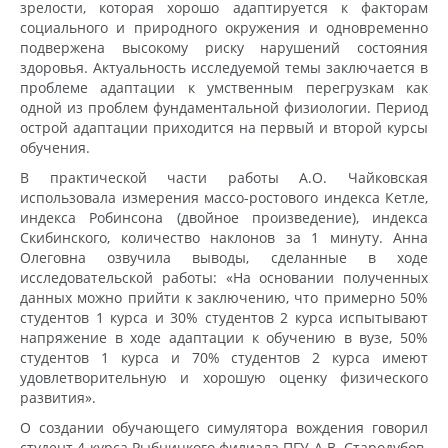
зрелости, которая хорошо адаптируется к факторам
социального и природного окружения и одновременно
подвержена высокому риску нарушений состояния
здоровья. Актуальность исследуемой темы заключается в
проблеме адаптации к умственным перегрузкам как
одной из проблем фундаментальной физиологии. Период
острой адаптации приходится на первый и второй курсы
обучения.
В практической части работы А.О. Чайковская
использовала измерения массо-ростового индекса Кетле,
индекса Робинсона (двойное произведение), индекса
Скибинского, количество наклонов за 1 минуту. Анна
Олеговна озвучила выводы, сделанные в ходе
исследовательской работы: «На основании полученных
данных можно прийти к заключению, что примерно 50%
студентов 1 курса и 30% студентов 2 курса испытывают
напряжение в ходе адаптации к обучению в вузе, 50%
студентов 1 курса и 70% студентов 2 курса имеют
удовлетворительную и хорошую оценку физического
развития».
О создании обучающего симулятора вождения говорил
студент 4 курса Рыбницкого филиала ПГУ А.В. Стародубов.