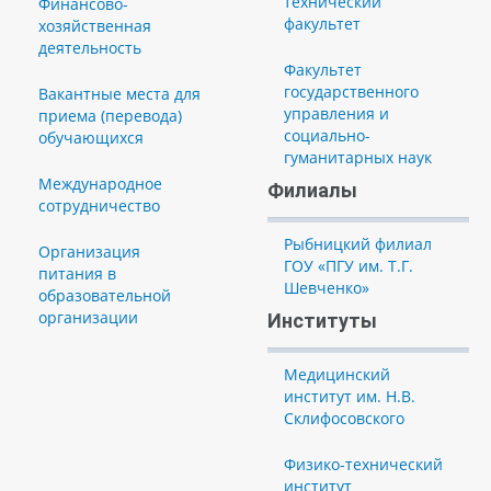
технический
Финансово-
факультет
хозяйственная
деятельность
Факультет
государственного
Вакантные места для
управления и
приема (перевода)
социально-
обучающихся
гуманитарных наук
Международное
Филиалы
сотрудничество
Рыбницкий филиал
Организация
ГОУ «ПГУ им. Т.Г.
питания в
Шевченко»
образовательной
организации
Институты
Медицинский
институт им. Н.В.
Склифосовского
Физико-технический
институт