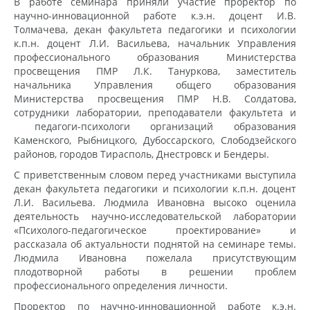
В работе семинара приняли участие проректор по
научно-инновационной работе к.э.н. доцент И.В.
Толмачева, декан факультета педагогики и психологии
к.п.н. доцент Л.И. Васильева, начальник Управления
профессионального образования Министерства
просвещения ПМР Л.К. Тануркова, заместитель
начальника Управления общего образования
Министерства просвещения ПМР Н.В. Солдатова,
сотрудники лаборатории, преподаватели факультета и
педагоги-психологи организаций образования
Каменского, Рыбницкого, Дубоссарского, Слободзейского
районов, городов Тирасполь, Днестровск и Бендеры.
С приветственным словом перед участниками выступила
декан факультета педагогики и психологии к.п.н. доцент
Л.И. Васильева. Людмила Ивановна высоко оценила
деятельность научно-исследовательской лаборатории
«Психолого-педагогическое проектирование» и
рассказала об актуальности поднятой на семинаре темы.
Людмила Ивановна пожелала присутствующим
плодотворной работы в решении проблем
профессионального определения личности.
Проректор по научно-инновационной работе к.э.н.