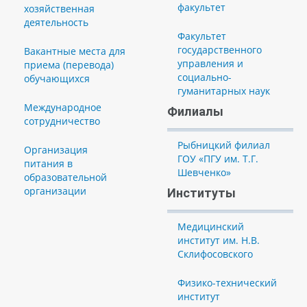
факультет
хозяйственная
деятельность
Факультет
государственного
Вакантные места для
управления и
приема (перевода)
социально-
обучающихся
гуманитарных наук
Международное
Филиалы
сотрудничество
Рыбницкий филиал
Организация
ГОУ «ПГУ им. Т.Г.
питания в
Шевченко»
образовательной
организации
Институты
Медицинский
институт им. Н.В.
Склифосовского
Физико-технический
институт