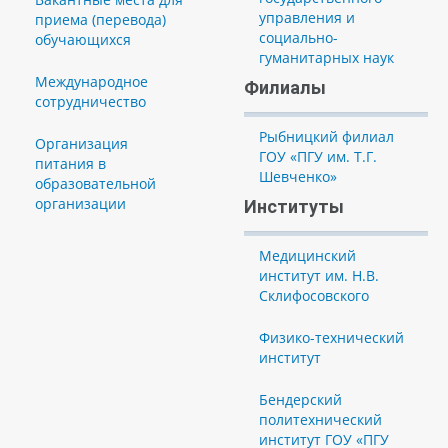
управления и
приема (перевода)
социально-
обучающихся
гуманитарных наук
Международное
Филиалы
сотрудничество
Рыбницкий филиал
Организация
ГОУ «ПГУ им. Т.Г.
питания в
Шевченко»
образовательной
организации
Институты
Медицинский
институт им. Н.В.
Склифосовского
Физико-технический
институт
Бендерский
политехнический
институт ГОУ «ПГУ