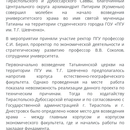
Тираспольского и Дубоссарского Саввы, благочинный
Центрального округа архимандрит Питирим (Кузменых)
совершил молебен на начало возведения
университетского храма во имя святой мученицы
Татианы на территории студенческого городка ГОУ «ПГУ
им. Т.Г. Шевченко».⠀
В мероприятии приняли участие ректор ПГУ профессор
С.И. Берил, проректор по экономической деятельности и
стратегическому развитию профессор В.В. Соколов,
сотрудники университета.
Первоначально возведение Татьянинской церкви на
территории ПГУ им. Т.Г. Шевченко предполагалось
напротив корпуса естественно-географического
факультета. Однако проведенная на месте работа
показала невозможность реализации данного проекта по
техническим причинам. Тогда по ходатайству
Тираспольско-Дубоссарской епархии и по согласованию с
Государственной администрацией г. Тирасполь и г.
Днестровск было определено новое место для возведения
храма – между главным корпусом и корпусом
экономического факультета, где и начались работы по
закладке фундамента. ⠀