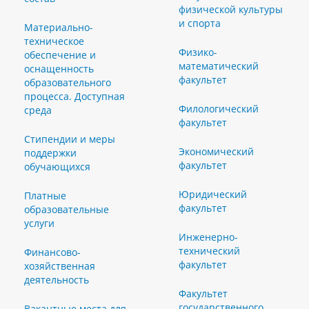
физической культуры
и спорта
Материально-
техническое
Физико-
обеспечение и
математический
оснащенность
факультет
образовательного
процесса. Доступная
Филологический
среда
факультет
Стипендии и меры
Экономический
поддержки
факультет
обучающихся
Юридический
Платные
факультет
образовательные
услуги
Инженерно-
технический
Финансово-
факультет
хозяйственная
деятельность
Факультет
государственного
Вакантные места для