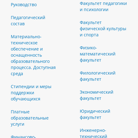
Факультет педагогики
Руководство
и психологии
Педагогический
Факультет
состав
физической культуры
и спорта
Материально-
техническое
Физико-
обеспечение и
математический
оснащенность
факультет
образовательного
процесса. Доступная
Филологический
среда
факультет
Стипендии и меры
Экономический
поддержки
факультет
обучающихся
Юридический
Платные
факультет
образовательные
услуги
Инженерно-
технический
Финансово-