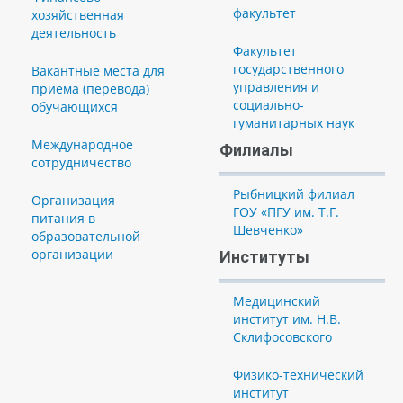
факультет
хозяйственная
деятельность
Факультет
государственного
Вакантные места для
управления и
приема (перевода)
социально-
обучающихся
гуманитарных наук
Международное
Филиалы
сотрудничество
Рыбницкий филиал
Организация
ГОУ «ПГУ им. Т.Г.
питания в
Шевченко»
образовательной
организации
Институты
Медицинский
институт им. Н.В.
Склифосовского
Физико-технический
институт