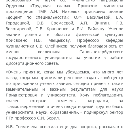
Орденом «Трудовая слава». Приказом министра
просвещения ПМР А.Н. Николюк присвоено звание
«доцент по специальности»: О.Ф. Васильевой, Е.А.
Городецкой, О.В. Еремеевой, А.П. Зинган, Г.В.
Золотаревой, О.В. Кравченко и Р.И. Райляну. Ученое
звание доцента в области физической культуры
присвоено Н.В. Мыцыкову. Профессор кафедры
журналистики С.В. Олейников получил благодарность от
имени коллектива Санкт-петербургского
государственного университета за участие в работе
Диссертационного совета.
«Очень приятно, когда мы убеждаемся, что много лет
назад, когда мы принимали решение создать свой центр
по присвоению ученых званий, сегодня привел к таким
замечательным и важным результатам для науки
Приднестровья и университета. Хочу поблагодарить
коллег, которые отмечены наградами, за
самоотверженный и очень плодотворный труд во благо
университета, науки, образования», – подчеркнул ректор
ПГУ профессор С.И. Берил.
И.В. Толмачева осветила еще два вопроса, рассказав о