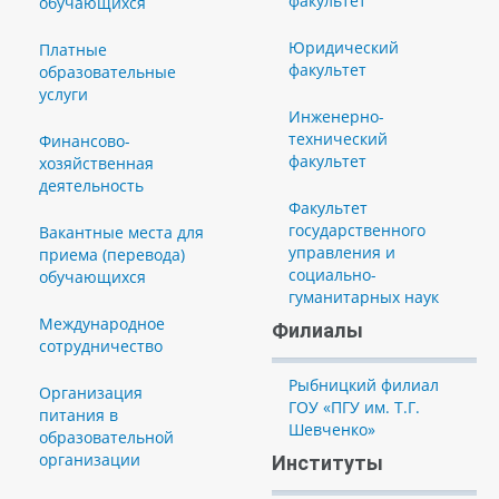
факультет
обучающихся
Юридический
Платные
факультет
образовательные
услуги
Инженерно-
технический
Финансово-
факультет
хозяйственная
деятельность
Факультет
государственного
Вакантные места для
управления и
приема (перевода)
социально-
обучающихся
гуманитарных наук
Международное
Филиалы
сотрудничество
Рыбницкий филиал
Организация
ГОУ «ПГУ им. Т.Г.
питания в
Шевченко»
образовательной
организации
Институты