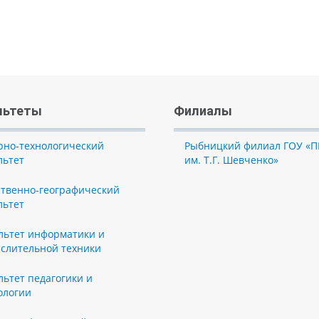
льтеты
Филиалы
рно-технологический
Рыбницкий филиал ГОУ «П
льтет
им. Т.Г. Шевченко»
ственно-географический
льтет
льтет информатики и
слительной техники
льтет педагогики и
ологии