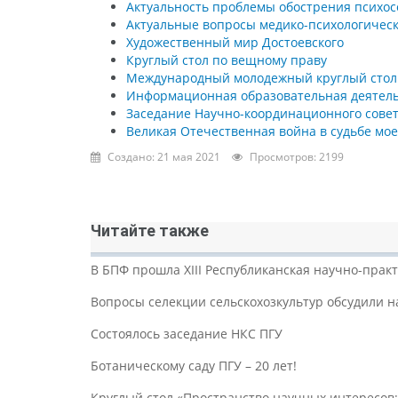
Актуальность проблемы обострения психо
Актуальные вопросы медико-психологическ
Художественный мир Достоевского
Круглый стол по вещному праву
Международный молодежный круглый стол п
Информационная образовательная деятель
Заседание Научно-координационного сове
Великая Отечественная война в судьбе мо
Создано: 21 мая 2021
Просмотров: 2199
Читайте также
В БПФ прошла XIII Республиканская научно-пра
Вопросы селекции сельскохозкультур обсудили н
Состоялось заседание НКС ПГУ
Ботаническому саду ПГУ – 20 лет!
Круглый стол «Пространство научных интересов