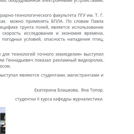
ки, оборудованной электронными устройствами,
арно-технологического факультета ПГУ им. Т. Г.
 как можно применять БПЛА. По словам Павла
ецифике грунта полей, является использование
 скорость исследования и экономия времени,
т погодных условий, опасность нападения птиц,
 для технологий точного земледелия» выступил
дим Геннадьевич показал рекламный видеоролик,
осом.
 выступал являются студентами, магистрантами и
Екатерина Блашкова, Яна Топор,
студентки II курса кафедры журналистики.