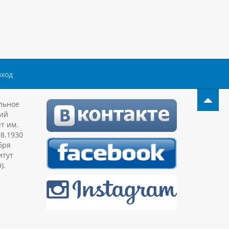
вход
льное
ий
т им.
08.1930
бря
итут
).