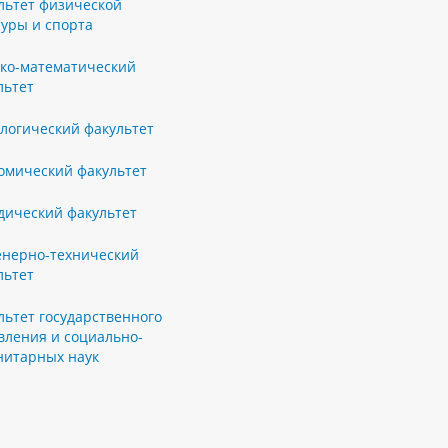
льтет физической
туры и спорта
ко-математический
льтет
логический факультет
омический факультет
ический факультет
нерно-технический
льтет
льтет государственного
вления и социально-
нитарных наук