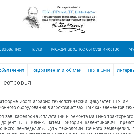
разование
Наука
Международное сотрудничество
Му
объявления
Поздравления и юбилеи
ПГУ в СМИ
Интерв
днестровья
тформе Zoom аграрно-технологический факультет ПГУ им. Т
онного оборудования в агрохозяйствах ПМР как элементов техн
ся зав. кафедрой эксплуатации и ремонта машино-тракторного 
к доцент Г. В. Клинк. Затем Григорий Валентинович предс
очного земледелия». Суть технологии точного земледелия,