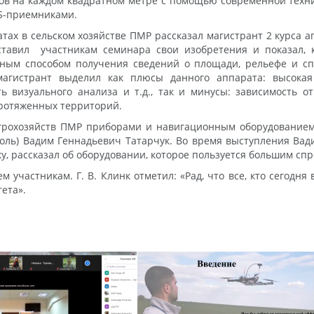
ов на каждом квадратном метре с помощью современной техни
S-приемниками.
х в сельском хозяйстве ПМР рассказал магистрант 2 курса агр
ставил участникам семинара свои изобретения и показал,
ным способом получения сведений о площади, рельефе и сп
 магистрант выделил как плюсы данного аппарата: высокая
ь визуального анализа и т.д., так и минусы: зависимость о
протяженных территорий.
грохозяйств ПМР приборами и навигационным оборудованием
оль) Вадим Геннадьевич Татарчук. Во время выступления Ва
 рассказал об оборудовании, которое пользуется большим спр
 участникам. Г. В. Клинк отметил: «Рад, что все, кто сегодня
ета».