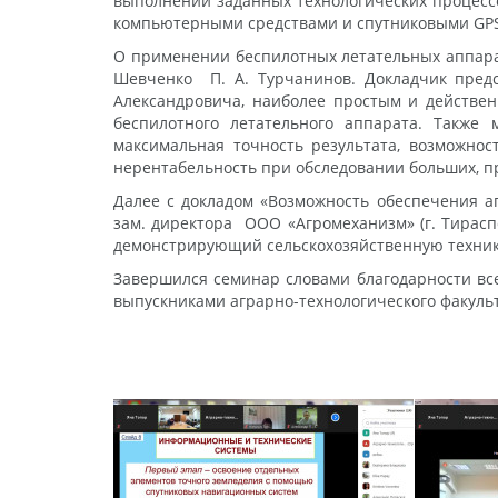
выполнении заданных технологических процесс
компьютерными средствами и спутниковыми GP
О применении беспилотных летательных аппарата
Шевченко П. А. Турчанинов. Докладчик пред
Александровича, наиболее простым и действен
беспилотного летательного аппарата. Также
максимальная точность результата, возможност
нерентабельность при обследовании больших, 
Далее с докладом «Возможность обеспечения а
зам. директора ООО «Агромеханизм» (г. Тирасп
демонстрирующий сельскохозяйственную технику,
Завершился семинар словами благодарности всем
выпускниками аграрно-технологического факульт