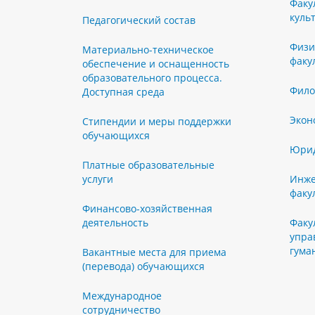
Факу
куль
Педагогический состав
Физи
Материально-техническое
факу
обеспечение и оснащенность
образовательного процесса.
Фило
Доступная среда
Экон
Стипендии и меры поддержки
обучающихся
Юрид
Платные образовательные
услуги
Инже
факу
Финансово-хозяйственная
деятельность
Факу
упра
гума
Вакантные места для приема
(перевода) обучающихся
Международное
сотрудничество