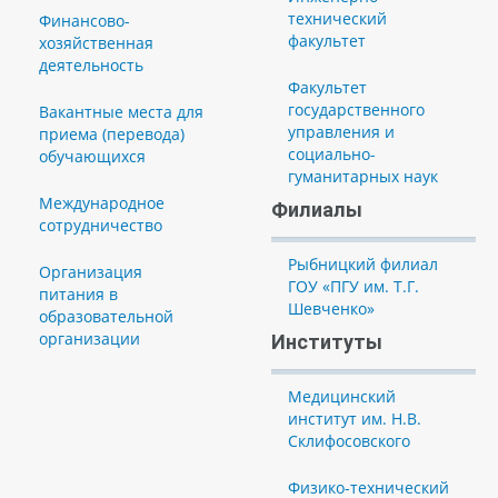
технический
Финансово-
факультет
хозяйственная
деятельность
Факультет
государственного
Вакантные места для
управления и
приема (перевода)
социально-
обучающихся
гуманитарных наук
Международное
Филиалы
сотрудничество
Рыбницкий филиал
Организация
ГОУ «ПГУ им. Т.Г.
питания в
Шевченко»
образовательной
организации
Институты
Медицинский
институт им. Н.В.
Склифосовского
Физико-технический