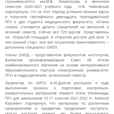
госуниверситета им.М.В. Ломоносова в весеннем
семестре 2020-2021 учебного года. Н.Ф. Чайковская
подчеркнула, что за этот период успешно прошли курсы
и получили сертификаты двенадцать преподавателей
ПГУ и два студента медицинского факультета. «Очень
сложно становится делить слушателей на весенний и
осенний семестр. Сейчас все 729 курсов представлены
на открытой площадке, в открытом доступе для всех. У
них разный старт, они все по-разному заканчиваются», –
дополнила специалист ОИОТ.
Члены СИОД – представители факультетов, институтов,
филиалов проинформировали Совет об итогах
комбинированного обучения на основе интерактивного
образовательного портала «Электронный университет
ПГУ» в подразделениях за весенний семестр.
Проректор по ИИТО А.Ю.Долгов рассказал о ходе
выполнения приказа о подготовке контрольно-
измерительных материалов первого этапа Олимпиады
ПГУ для школьников 10-11 классов 2021-2022 гг. Алексей
Юрьевич подчеркнул, что материалы по различным
направлениям и предметам продолжают поступать.
«Когда наступит момент, мы будем выкладывать