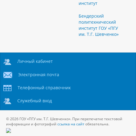
институт
Бендерский
политехнический
институт ГОУ «ПГУ
им. Т.Г. Шевченко»
Личный кабинет
Электронная почта
Телефонный справочник
Служебный вход
© 2026 ГОУ «ПГУ им. Т.Г. Шевченко». При перепечатке текстовой
информации и фотографий
ссылка на сайт
обязательна.