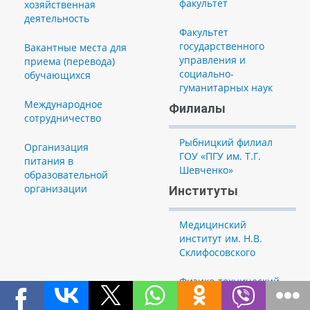
факультет
хозяйственная
деятельность
Факультет
государственного
Вакантные места для
управления и
приема (перевода)
социально-
обучающихся
гуманитарных наук
Международное
Филиалы
сотрудничество
Рыбницкий филиал
Организация
ГОУ «ПГУ им. Т.Г.
питания в
Шевченко»
образовательной
организации
Институты
Медицинский
институт им. Н.В.
Склифосовского
Физико-технический
институт