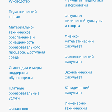
Факультет педагогики
Руководство
и психологии
Педагогический
Факультет
состав
физической культуры
и спорта
Материально-
техническое
Физико-
обеспечение и
математический
оснащенность
факультет
образовательного
процесса. Доступная
Филологический
среда
факультет
Стипендии и меры
Экономический
поддержки
факультет
обучающихся
Юридический
Платные
факультет
образовательные
услуги
Инженерно-
технический
Финансово-