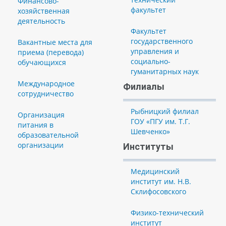
Финансово-
факультет
хозяйственная
деятельность
Факультет
государственного
Вакантные места для
управления и
приема (перевода)
социально-
обучающихся
гуманитарных наук
Международное
Филиалы
сотрудничество
Рыбницкий филиал
Организация
ГОУ «ПГУ им. Т.Г.
питания в
Шевченко»
образовательной
организации
Институты
Медицинский
институт им. Н.В.
Склифосовского
Физико-технический
институт