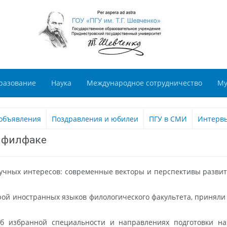
разование
Наука
Международное сотрудничество
Му
объявления
Поздравления и юбилеи
ПГУ в СМИ
Интерв
 филфаке
учных интересов: современные векторы и перспективы развити
дрой иностранных языков филологического факультета, приняли 
б избранной специальности и направлениях подготовки на 