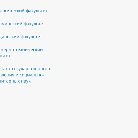
логический факультет
омический факультет
ический факультет
нерно-технический
льтет
льтет государственного
вления и социально-
нитарных наук