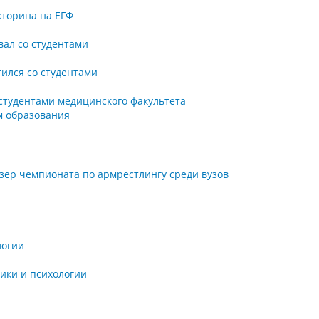
кторина на ЕГФ
вал со студентами
ился со студентами
студентами медицинского факультета
м образования
изер чемпионата по армрестлингу среди вузов
а
логии
ики и психологии