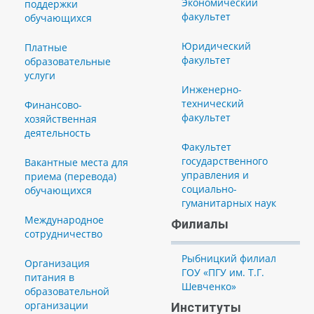
Экономический
поддержки
факультет
обучающихся
Юридический
Платные
факультет
образовательные
услуги
Инженерно-
технический
Финансово-
факультет
хозяйственная
деятельность
Факультет
государственного
Вакантные места для
управления и
приема (перевода)
социально-
обучающихся
гуманитарных наук
Международное
Филиалы
сотрудничество
Рыбницкий филиал
Организация
ГОУ «ПГУ им. Т.Г.
питания в
Шевченко»
образовательной
организации
Институты