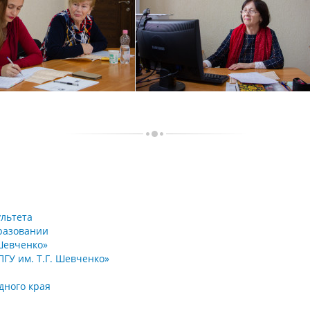
ультета
бразовании
 Шевченко»
ГУ им. Т.Г. Шевченко»
дного края