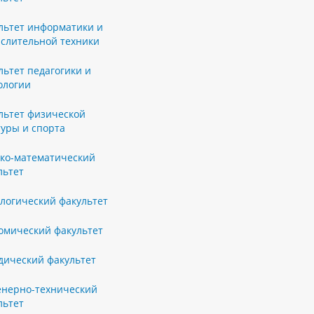
льтет информатики и
слительной техники
льтет педагогики и
ологии
льтет физической
туры и спорта
ко-математический
льтет
логический факультет
омический факультет
ический факультет
нерно-технический
льтет