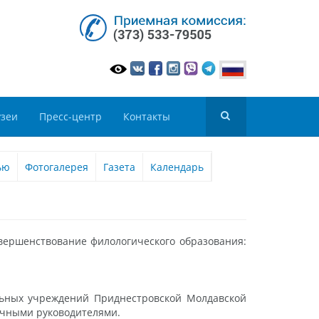
зеи
Пресс-центр
Контакты
ью
Фотогалерея
Газета
Календарь
овершенствование филологического образования:
.
льных учреждений Приднестровской Молдавской
аучными руководителями.