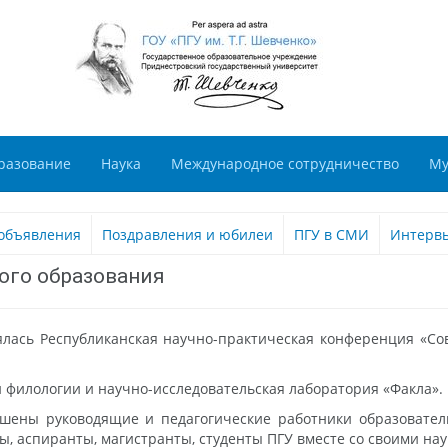
разование
Наука
Международное сотрудничество
Му
объявления
Поздравления и юбилеи
ПГУ в СМИ
Интерв
ого образования
ялась Республиканская научно-практическая конференция «С
 филологии и научно-исследовательская лаборатория «Факла»
шены руководящие и педагогические работники образовате
ы, аспиранты, магистранты, студенты ПГУ вместе со своими н