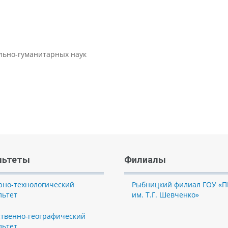
ально-гуманитарных наук
льтеты
Филиалы
рно-технологический
Рыбницкий филиал ГОУ «П
льтет
им. Т.Г. Шевченко»
ственно-географический
льтет