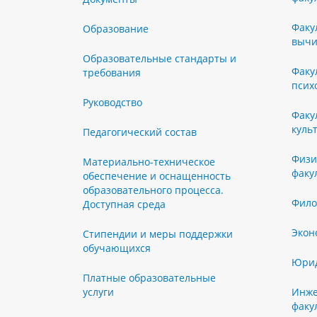
Факу
Образование
вычи
Образовательные стандарты и
Факу
требования
псих
Руководство
Факу
куль
Педагогический состав
Физи
Материально-техническое
факу
обеспечение и оснащенность
образовательного процесса.
Фило
Доступная среда
Экон
Стипендии и меры поддержки
обучающихся
Юрид
Платные образовательные
услуги
Инже
факу