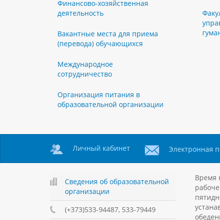
Финансово-хозяйственная
деятельность
Факу
упра
гума
Вакантные места для приема
(перевода) обучающихся
Международное
сотрудничество
Организация питания в
образовательной организации
Личный кабинет
Электронная п
Время 
Сведения об образовательной
рабоче
организации
пятидн
устанав
(+373)533-94487, 533-79449
обеден