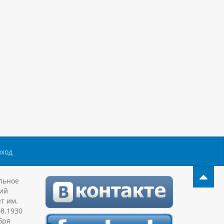
вход
льное
ий
т им.
08.1930
бря