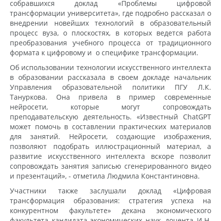
собравшихся доклад «Проблемы цифровой
трансформации университета», где подробно рассказал о
внедрении новейших технологий в образовательный
процесс вуза, о плоскостях, в которых ведется работа
преобразования учебного процесса от традиционного
формата к цифровому и о специфике трансформации.
Об использовании технологии искусственного интеллекта
в образовании рассказала в своем докладе начальник
Управления образовательной политики ПГУ Л.К.
Тануркова. Она привела в пример современные
нейросети, которые могут сопровождать
преподавательскую деятельность. «Известный ChatGPT
может помочь в составлении практических материалов
для занятий. Нейросети, создающие изображения,
позволяют подобрать иллюстрационный материал, а
развитие искусственного интеллекта вскоре позволит
сопровождать занятия записью сгенерированного видео
и презентаций», - отметила Людмила Константиновна.
Участники также заслушали доклад «Цифровая
трансформация образования: стратегия успеха на
конкурентном факультете» декана экономического
факультета кандидата экономических наук, доцента И.Н.