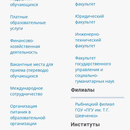
факультет
обучающихся
Юридический
Платные
факультет
образовательные
услуги
Инженерно-
технический
Финансово-
факультет
хозяйственная
деятельность
Факультет
государственного
Вакантные места для
управления и
приема (перевода)
социально-
обучающихся
гуманитарных наук
Международное
Филиалы
сотрудничество
Рыбницкий филиал
Организация
ГОУ «ПГУ им. Т.Г.
питания в
Шевченко»
образовательной
организации
Институты