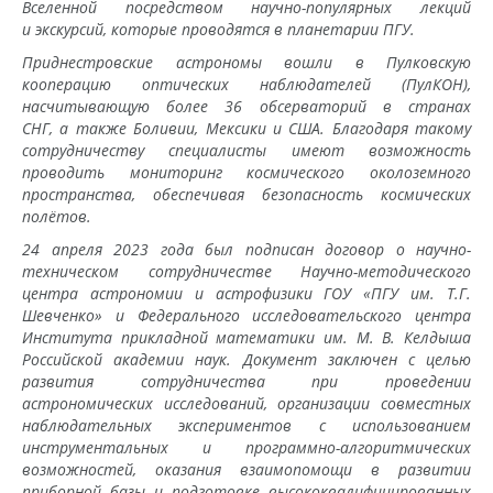
Вселенной посредством научно-популярных лекций
и экскурсий, которые проводятся в планетарии ПГУ.
Приднестровские астрономы вошли в Пулковскую
кооперацию оптических наблюдателей (ПулКОН),
насчитывающую более 36 обсерваторий в странах
СНГ, а также Боливии, Мексики и США. Благодаря такому
сотрудничеству специалисты имеют возможность
проводить мониторинг космического околоземного
пространства, обеспечивая безопасность космических
полётов.
24 апреля 2023 года был подписан договор о научно-
техническом сотрудничестве Научно-методического
центра астрономии и астрофизики ГОУ «ПГУ им. Т.Г.
Шевченко» и Федерального исследовательского центра
Института прикладной математики им. М. В. Келдыша
Российской академии наук. Документ заключен с целью
развития сотрудничества при проведении
астрономических исследований, организации совместных
наблюдательных экспериментов с использованием
инструментальных и программно-алгоритмических
возможностей, оказания взаимопомощи в развитии
приборной базы и подготовке высококвалифицированных