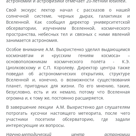
астрономии и астрофизики отмечает 20-летний юбилей.
Свой экскурс лектор начал с рассказов о нашей
солнечной системе, черных дырах, галактиках и
Вселенной. Как сообщил директор университетской
обсерватории, изучением Вселенной, космического
пространства, небесных тел и связных с ними явлений
занимается астрономия.
Особое внимание А.М. Выхристенко уделил выдающимся
космонавтам и «русским гениям космоса» –
основоположникам космического полёта - К.Э.
Циолковскому и С.П. Королеву. Директор центра также
поведал об астрономических открытиях, структуре
Вселенной и, конечно, о возможности существования
планет, пригодных для жизни. По его мнению, такие,
безусловно, есть и их немало, потому что Вселенная
огромна и, к тому же, постоянно расширяется.
В завершение лекции А.М. Выхристенко дал слушателям
потрогать кусочки настоящего метеорита, после чего
участники посетили обсерваторию, где задали
интересующие их вопросы.
Научно-методический центр астрономии