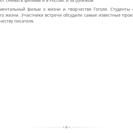
т снимать фильмы и в России, и за рубежом.
ентальный фильм о жизни и творчестве Гоголя. Студенты 
о жизни. Участники встречи обсудили самые известные произ
честву писателя.