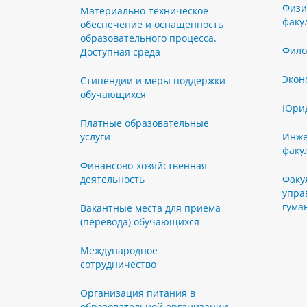
Физи
Материально-техническое
факу
обеспечение и оснащенность
образовательного процесса.
Фило
Доступная среда
Экон
Стипендии и меры поддержки
обучающихся
Юрид
Платные образовательные
услуги
Инже
факу
Финансово-хозяйственная
деятельность
Факу
упра
гума
Вакантные места для приема
(перевода) обучающихся
Международное
сотрудничество
Организация питания в
образовательной организации