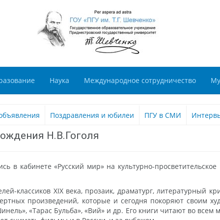
разование
Наука
Международное сотрудничество
Му
объявления
Поздравления и юбилеи
ПГУ в СМИ
Интерв
рождения Н.В.Гоголя
сь в кабинете «Русский мир» на культурно-просветительское
телей-классиков XIX века, прозаик, драматург, литературный к
смертных произведений, которые и сегодня покоряют своим х
инель», «Тарас Бульба», «Вий» и др. Его книги читают во всем 