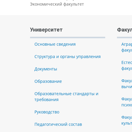
Экономический факультет
Университет
Факу
Основные сведения
Агра
факу
Структура и органы управления
Есте
факу
Документы
Факу
Образование
вычи
Образовательные стандарты и
Факу
требования
псих
Руководство
Факу
куль
Педагогический состав