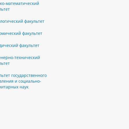
ко-математический
льтет
логический факультет
омический факультет
ический факультет
нерно-технический
льтет
льтет государственного
вления и социально-
нитарных наук