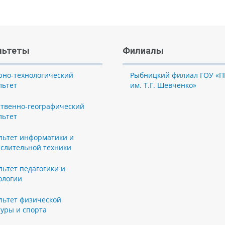
льтеты
Филиалы
рно-технологический
Рыбницкий филиал ГОУ «П
льтет
им. Т.Г. Шевченко»
ственно-географический
льтет
льтет информатики и
слительной техники
льтет педагогики и
ологии
льтет физической
туры и спорта