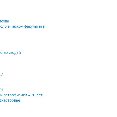
исова
ологическом факультете
илых людей
AD
ГН
 астрофизики – 20 лет!
днестровье