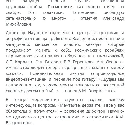
был запущен первый спутник. «Вселенная
крупномасштабна. Посмотрите, как много точек на
слайде. Это галактики. Напоминает рыбацкую
сеть,настолько их много», – отметил Александр
Михайлович.
Директор Научно-методического центра астрономии и
астрофизики поведал ребятам о Вселенной, необъятной и
загадочной, множестве галактик, звездах, которые
продолжают манить к себе, космических кораблях,
первых полетах и планах на будущее. К.Э. Циолковский,
С.П. Королев, Ю.А. Гагарин. В.В. Терешкова, А.А. Леонов –
имена этих людей теперь неразрывно связаны с миром
космоса. Познавательная лекция сопровождалась
видеопрезентацией и песнями под гитару. «…Будем мы
непременно там, у моря мечты, говорить со Вселенной
словно с другом на “ты”…», – напел А.М. Выхристенко.
В конце мероприятия студенты задали лектору
интересующие вопросы. «Мечтайте, дерзайте, и все у вас
обязательно получится», – заключил директор Научно-
методического центра астрономии и астрофизики А.М.
Выхристенко.