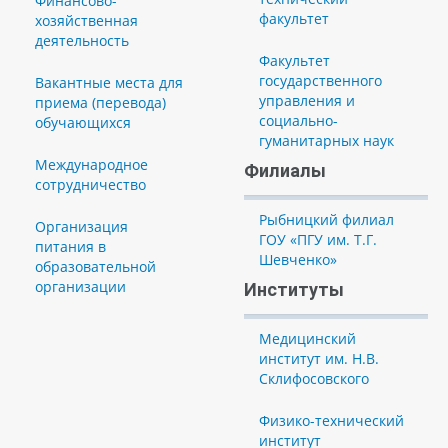
Финансово-
факультет
хозяйственная
деятельность
Факультет
государственного
Вакантные места для
управления и
приема (перевода)
социально-
обучающихся
гуманитарных наук
Международное
Филиалы
сотрудничество
Рыбницкий филиал
Организация
ГОУ «ПГУ им. Т.Г.
питания в
Шевченко»
образовательной
организации
Институты
Медицинский
институт им. Н.В.
Склифосовского
Физико-технический
институт