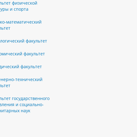
льтет физической
туры и спорта
ко-математический
льтет
логический факультет
омический факультет
ический факультет
нерно-технический
льтет
льтет государственного
вления и социально-
нитарных наук