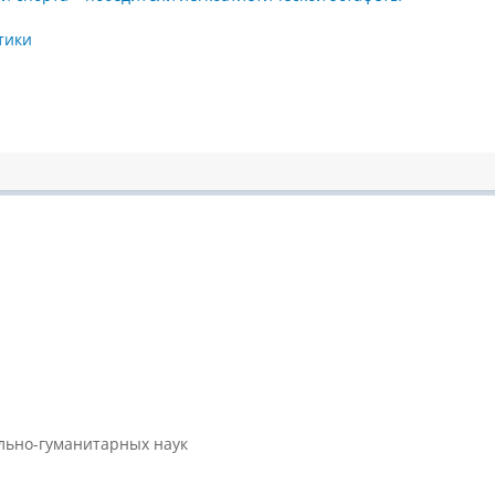
тики
ально-гуманитарных наук