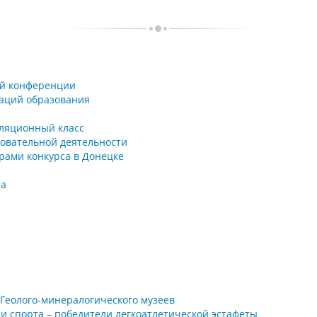
ой конференции
заций образования
уляционный класс
овательной деятельности
рами конкурса в Донецке
та
 Геолого-минералогического музеев
и спорта – победители легкоатлетической эстафеты