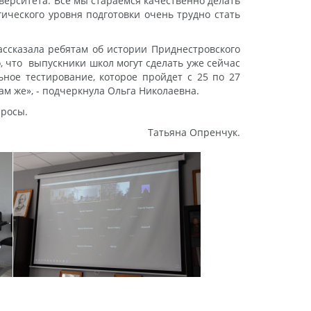
верситета. Все мы стараемся качественно делать
гического уровня подготовки очень трудно стать
ссказала ребятам об истории Приднестровского
, что выпускники школ могут сделать уже сейчас
ьное тестирование, которое пройдет с 25 по 27
м же», - подчеркнула Ольга Николаевна.
просы.
Татьяна Опренчук.