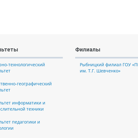
льтеты
Филиалы
рно-технологический
Рыбницкий филиал ГОУ «П
льтет
им. Т.Г. Шевченко»
ственно-географический
льтет
льтет информатики и
слительной техники
льтет педагогики и
ологии