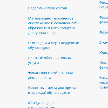
Факу
куль
Педагогический состав
Физи
Материально-техническое
факу
обеспечение и оснащенность
образовательного процесса.
Фило
Доступная среда
Экон
Стипендии и меры поддержки
обучающихся
Юрид
Платные образовательные
услуги
Инже
факу
Финансово-хозяйственная
деятельность
Факу
упра
гума
Вакантные места для приема
(перевода) обучающихся
Международное
сотрудничество