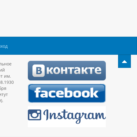
вход
льное
ий
т им.
08.1930
бря
итут
).