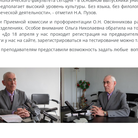
ологического факультета сегодня - в основном выпускники уни
редполагает высокий уровень культуры. Без языка, без филоло
еской деятельности», - отметил Н.А. Пузов.
и Приемной комиссии и профориентации О.Н. Овсянникова ра
зделениях. Особое внимание Ольга Николаевна обратила на то
. «До 18 апреля у нас проходит регистрация на предварител
у нас на сайте, зарегистрироваться на тестирование можно та
и преподавателям предоставили возможность задать любые во