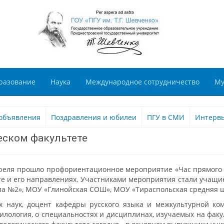
разование
Наука
Международное сотрудничество
Му
объявления
Поздравления и юбилеи
ПГУ в СМИ
Интерв
еском факультете
апреля прошло профориентационное мероприятие «Час прямого
те и его направлениях. Участниками мероприятия стали учащ
ла №2», МОУ «Глинойская СОШ», МОУ «Тираспольская средняя 
х наук, доцент кафедры русского языка и межкультурной ко
 филология, о специальностях и дисциплинах, изучаемых на фак