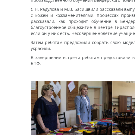
производственного обучения Бендерского полите
С.Н. Радулова и М.В. Басишвили рассказали вып
с кожей и кожзаменителями, процессах произ
рассказали, как проходит обучение в Бенд
благоустроенное общежитие в центре Тирасполя
если он у них есть. Несовершеннолетние учащиес
Затем ребятам предложили собрать свою модель
украсили.
В завершение встречи ребятам предоставили в
БПФ.