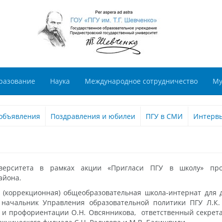
разование
Наука
Международное сотрудничество
Му
объявления
Поздравления и юбилеи
ПГУ в СМИ
Интерв
иверситета в рамках акции «Пригласи ПГУ в школу» про
айона.
 (коррекционная) общеобразовательная школа-интернат для д
начальник Управления образовательной политики ПГУ Л.К. 
и профориентации О.Н. Овсянникова, ответственный секрет