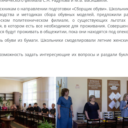
хнического филиала С.Н. Радулова и М.В. Басишвили.
ускникам о направлении подготовки «Сборщик обуви». Школьни
водства и методиках сбора обувных моделей, предложили ра
ерском политехническом филиале, о существующих льготах
, в котором есть все необходимое для проживания. Совершен
я будут проживать в общежитии, пока они находятся под опекой
 обуви из бумаги. Школьники смоделировали летние женские 
озможность задать интересующие их вопросы и раздали бук