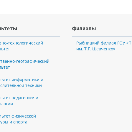
льтеты
Филиалы
рно-технологический
Рыбницкий филиал ГОУ «П
льтет
им. Т.Г. Шевченко»
ственно-географический
льтет
льтет информатики и
слительной техники
льтет педагогики и
ологии
льтет физической
туры и спорта