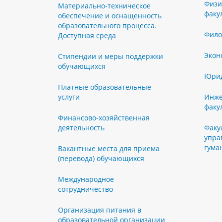
Физи
Материально-техническое
факу
обеспечение и оснащенность
образовательного процесса.
Фило
Доступная среда
Экон
Стипендии и меры поддержки
обучающихся
Юрид
Платные образовательные
услуги
Инже
факу
Финансово-хозяйственная
деятельность
Факу
упра
гума
Вакантные места для приема
(перевода) обучающихся
Международное
сотрудничество
Организация питания в
образовательной организации