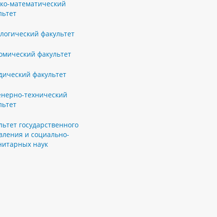
ко-математический
льтет
логический факультет
омический факультет
ический факультет
нерно-технический
льтет
льтет государственного
вления и социально-
нитарных наук