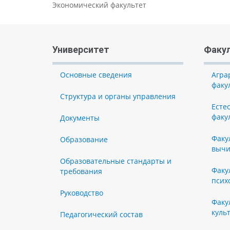
Экономический факультет
Университет
Факу
Основные сведения
Агра
факу
Структура и органы управления
Есте
факу
Документы
Факу
Образование
вычи
Образовательные стандарты и
Факу
требования
псих
Руководство
Факу
куль
Педагогический состав