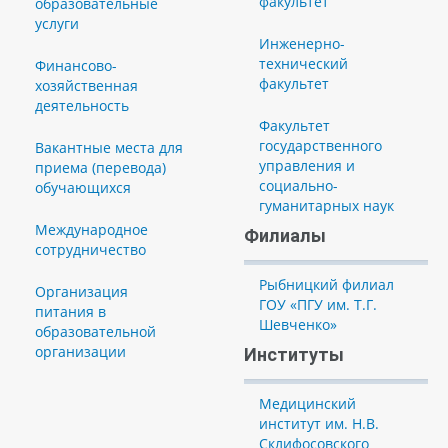
факультет
образовательные
услуги
Инженерно-
технический
Финансово-
факультет
хозяйственная
деятельность
Факультет
государственного
Вакантные места для
управления и
приема (перевода)
социально-
обучающихся
гуманитарных наук
Международное
Филиалы
сотрудничество
Рыбницкий филиал
Организация
ГОУ «ПГУ им. Т.Г.
питания в
Шевченко»
образовательной
организации
Институты
Медицинский
институт им. Н.В.
Склифосовского