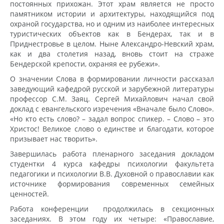
постоянных прихожан. Этот храм является не просто
памятником истории и архитектуры, находящийся под
охраной государства, но и одним из наиболее интересных
туристических объектов как в Бендерах, так и в
Приднестровье в целом. Ныне Александро-Невский храм,
как и два столетия назад, вновь стоит на страже
Бендерской крепости, охраняя ее рубежи».
О значении Слова в формировании личности рассказал
заведующий кафедрой русской и зарубежной литературы
профессор С.М. Заяц. Сергей Михайлович начал свой
доклад с евангельского изречения «Вначале было Слово».
«Но кто есть слово? – задал вопрос спикер. – Слово – это
Христос! Великое слово о единстве и благодати, которое
призывает нас творить».
Завершилась работа пленарного заседания докладом
студентки 4 курса кафедры психологии факультета
педагогики и психологии В.В. Духовной о православии как
источнике формирования современных семейных
ценностей.
Работа конференции продолжилась в секционных
заседаниях. В этом году их четыре: «Православие,