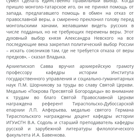
сумел сделать единственно правильный выбор. Когда
пришло монголо-татарское иго, он не принял помощь от
запада, предлагавшего помощь в обмен на отказ от
православной веры, а смиренно преклонил голову перед
монгольскими ханами, желавшими видеть русских в
числе подданых, но не требующих перемены веры. Этот
духовный выбор князя Александра Невского на все
последующие века закрепил политический выбор России
– искать союзников там, где не требуется отказа от веры
предков», - сказал Владыка.
Архиепископ Савва вручил архиерейскую грамоту
профессору кафедры истории Института
государственного управления и социально-гуманитарных
наук П.М. Шорникову за труды во славу Святой Церкви.
Медалью «Покрова Пресвятой Богородицы» во внимание
к трудам во благо Святой Православной Церкви
награждена референт Тираспольско-Дубоссарской
епархии Л.П. Алферьева, медалью святого Германа
Тираспольского награждены доцент кафедры истории
ИГУиСГН В.А. Содоль и старший преподаватель кафедры
русской и зарубежной литературы филологического
факультета И.А. Бавенкова.