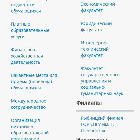
Экономический
поддержки
факультет
обучающихся
Юридический
Платные
факультет
образовательные
услуги
Инженерно-
технический
Финансово-
факультет
хозяйственная
деятельность
Факультет
государственного
Вакантные места для
управления и
приема (перевода)
социально-
обучающихся
гуманитарных наук
Международное
Филиалы
сотрудничество
Рыбницкий филиал
Организация
ГОУ «ПГУ им. Т.Г.
питания в
Шевченко»
образовательной
организации
Институты