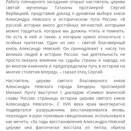
Работу пленарного заседания открыл настоятель церкви
святой мученицы Татианы протоиерей Сергий
Вербицкий, представив доклад о духовном выборе князя
Александра Невского и историческом пути России. «В
русской истории много достойных личностей, которыми
можно гордиться, которых мы должны чтить и помнить.
Но есть в ней и такие, к которым нужно относиться с
особым трепетом. Один из них – святой благоверный
князь Александр Невский. Он принадлежит к числу тех
великих людей в истории России, чья деятельность не
просто оказала влияние на судьбы страны и народа, но
во многом изменила и предопределила путь в истории на
многие столетия вперед», – сказал отец Сергий.
Настоятель церкви святого благоверного князя
Александра Невского города Бендеры протоиерей
Михаил Лунгу выступил с докладом «Символ воинской
славы России: страницы истории церкви святого князя
Александра Невского». С XVIII века храм многократно
подвергался разрушениям, восстанавливался вновь,
переходил в руки полковым священникам, использовался
как мечеть. «За годы восстановления Александро-Невской
церкви она фактически восстала из пепла, обрела