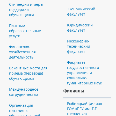
Стипендии и меры
Экономический
поддержки
факультет
обучающихся
Юридический
Платные
факультет
образовательные
услуги
Инженерно-
технический
Финансово-
факультет
хозяйственная
деятельность
Факультет
государственного
Вакантные места для
управления и
приема (перевода)
социально-
обучающихся
гуманитарных наук
Международное
Филиалы
сотрудничество
Рыбницкий филиал
Организация
ГОУ «ПГУ им. Т.Г.
питания в
Шевченко»
образовательной