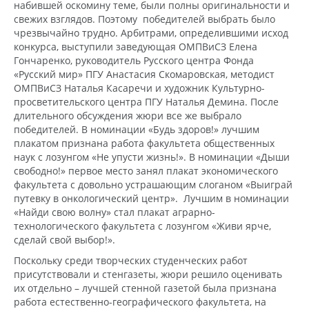
набившей оскомину теме, были полны оригинальности и
свежих взглядов. Поэтому победителей выбрать было
чрезвычайно трудно. Арбитрами, определившими исход
конкурса, выступили заведующая ОМПВиСЗ Елена
Гончаренко, руководитель Русского центра Фонда
«Русский мир» ПГУ Анастасия Скомаровская, методист
ОМПВиСЗ Наталья Касаречи и художник Культурно-
просветительского центра ПГУ Наталья Демина. После
длительного обсуждения жюри все же выбрало
победителей. В номинации «Будь здоров!» лучшим
плакатом признана работа факультета общественных
наук с лозунгом «Не упусти жизнь!». В номинации «Дыши
свободно!» первое место занял плакат экономического
факультета с довольно устрашающим слоганом «Выиграй
путевку в онкологический центр». Лучшим в номинации
«Найди свою волну» стал плакат аграрно-
технологического факультета с лозунгом «Живи ярче,
сделай свой выбор!».
Поскольку среди творческих студенческих работ
присутствовали и стенгазеты, жюри решило оценивать
их отдельно – лучшей стенной газетой была признана
работа естественно-географического факультета, на