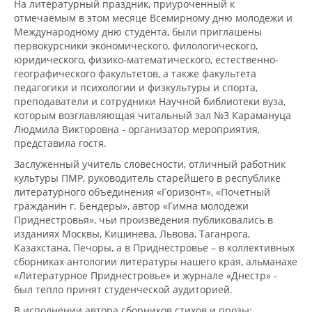
На литературный праздник, приуроченный к
отмечаемым в этом месяце Всемирному дню молодежи и
Международному дню студента, были приглашены
первокурсники экономического, филологического,
юридического, физико-математического, естественно-
географического факультетов, а также факультета
педагогики и психологии и физкультуры и спорта,
преподаватели и сотрудники Научной библиотеки вуза,
которым возглавляющая читальный зал №3 Карамануца
Людмила Викторовна - организатор мероприятия,
представила гостя.
Заслуженный учитель словесности, отличный работник
культуры ПМР, руководитель старейшего в республике
литературного объединения «Горизонт», «Почетный
гражданин г. Бендеры», автор «Гимна молодежи
Приднестровья», чьи произведения публиковались в
изданиях Москвы, Кишинева, Львова, Таганрога,
Казахстана, Печоры, а в Приднестровье – в коллективных
сборниках антологии литературы нашего края, альманахе
«Литературное Приднестровье» и журнале «Днестр» -
был тепло принят студенческой аудиторией.
В исполнении автора сборников стихов и прозы: