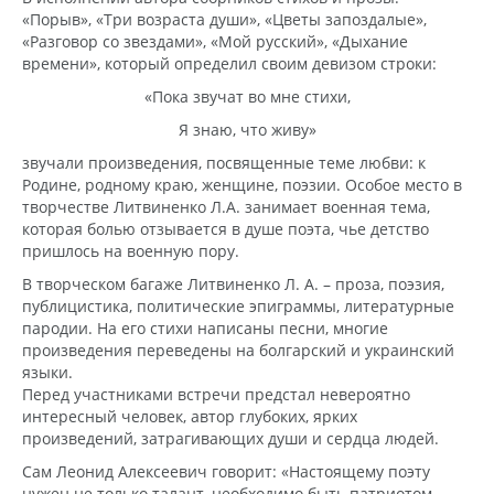
«Порыв», «Три возраста души», «Цветы запоздалые»,
«Разговор со звездами», «Мой русский», «Дыхание
времени», который определил своим девизом строки:
«Пока звучат во мне стихи,
Я знаю, что живу»
звучали произведения, посвященные теме любви: к
Родине, родному краю, женщине, поэзии. Особое место в
творчестве Литвиненко Л.А. занимает военная тема,
которая болью отзывается в душе поэта, чье детство
пришлось на военную пору.
В творческом багаже Литвиненко Л. А. – проза, поэзия,
публицистика, политические эпиграммы, литературные
пародии. На его стихи написаны песни, многие
произведения переведены на болгарский и украинский
языки.
Перед участниками встречи предстал невероятно
интересный человек, автор глубоких, ярких
произведений, затрагивающих души и сердца людей.
Сам Леонид Алексеевич говорит: «Настоящему поэту
нужен не только талант, необходимо быть патриотом