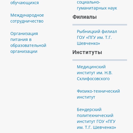
социально-
обучающихся
гуманитарных наук
Международное
Филиалы
сотрудничество
Рыбницкий филиал
Организация
ГОУ «ПГУ им. Т.Г.
питания в
Шевченко»
образовательной
организации
Институты
Медицинский
институт им. Н.В.
Склифосовского
Физико-технический
институт
Бендерский
политехнический
институт ГОУ «ПГУ
им. Т.Г. Шевченко»