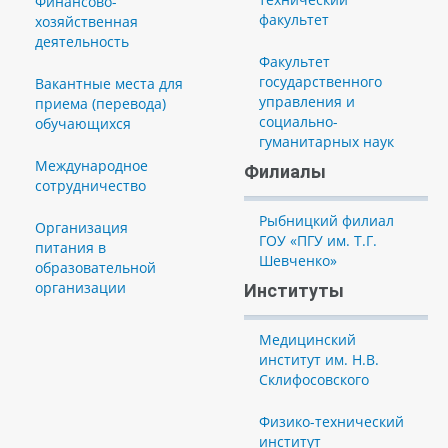
Финансово-
факультет
хозяйственная
деятельность
Факультет
государственного
Вакантные места для
управления и
приема (перевода)
социально-
обучающихся
гуманитарных наук
Международное
Филиалы
сотрудничество
Рыбницкий филиал
Организация
ГОУ «ПГУ им. Т.Г.
питания в
Шевченко»
образовательной
организации
Институты
Медицинский
институт им. Н.В.
Склифосовского
Физико-технический
институт