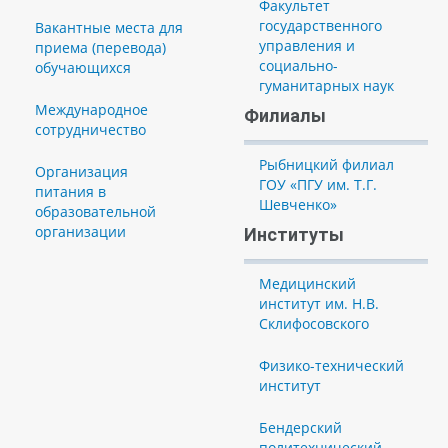
Факультет
государственного
Вакантные места для
управления и
приема (перевода)
социально-
обучающихся
гуманитарных наук
Международное
Филиалы
сотрудничество
Рыбницкий филиал
Организация
ГОУ «ПГУ им. Т.Г.
питания в
Шевченко»
образовательной
организации
Институты
Медицинский
институт им. Н.В.
Склифосовского
Физико-технический
институт
Бендерский
политехнический