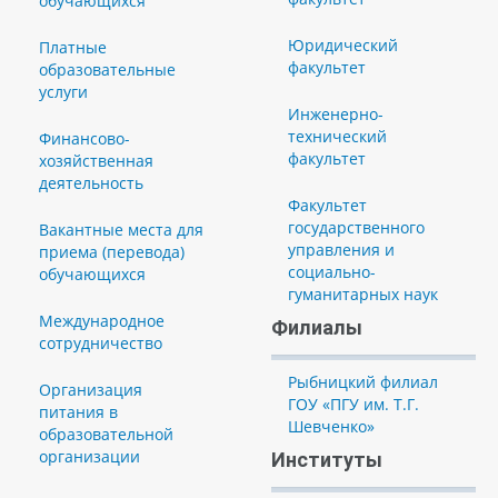
обучающихся
Юридический
Платные
факультет
образовательные
услуги
Инженерно-
технический
Финансово-
факультет
хозяйственная
деятельность
Факультет
государственного
Вакантные места для
управления и
приема (перевода)
социально-
обучающихся
гуманитарных наук
Международное
Филиалы
сотрудничество
Рыбницкий филиал
Организация
ГОУ «ПГУ им. Т.Г.
питания в
Шевченко»
образовательной
организации
Институты