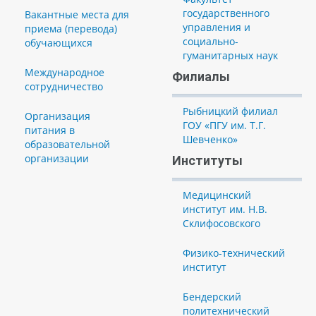
государственного
Вакантные места для
управления и
приема (перевода)
социально-
обучающихся
гуманитарных наук
Международное
Филиалы
сотрудничество
Рыбницкий филиал
Организация
ГОУ «ПГУ им. Т.Г.
питания в
Шевченко»
образовательной
организации
Институты
Медицинский
институт им. Н.В.
Склифосовского
Физико-технический
институт
Бендерский
политехнический