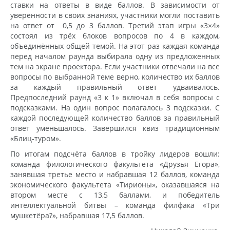
ставки на ответы в виде баллов. В зависимости от
уверенности в своих знаниях, участники могли поставить
на ответ от 0,5 до 3 баллов. Третий этап игры «3×4»
состоял из трёх блоков вопросов по 4 в каждом,
объединённых общей темой. На этот раз каждая команда
перед началом раунда выбирала одну из предложенных
тем на экране проектора. Если участники отвечали на все
вопросы по выбранной теме верно, количество их баллов
за каждый правильный ответ удваивалось.
Предпоследний раунд «3 к 1» включал в себя вопросы с
подсказками. На один вопрос полагалось 3 подсказки. С
каждой последующей количество баллов за правильный
ответ уменьшалось. Завершился квиз традиционным
«Блиц-туром».
По итогам подсчёта баллов в тройку лидеров вошли:
команда филологического факультета «Друзья Егора»,
занявшая третье место и набравшая 12 баллов, команда
экономического факультета «Тирионы», оказавшаяся на
втором месте с 13,5 баллами, и победитель
интеллектуальной битвы – команда филфака «Три
мушкетёра?», набравшая 17,5 баллов.