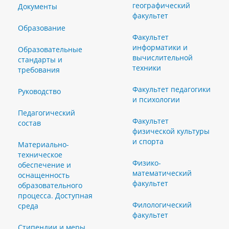
географический
Документы
факультет
Образование
Факультет
информатики и
Образовательные
вычислительной
стандарты и
техники
требования
Факультет педагогики
Руководство
и психологии
Педагогический
Факультет
состав
физической культуры
и спорта
Материально-
техническое
Физико-
обеспечение и
математический
оснащенность
факультет
образовательного
процесса. Доступная
Филологический
среда
факультет
Стипендии и меры