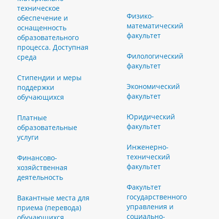
техническое
Физико-
обеспечение и
математический
оснащенность
факультет
образовательного
процесса. Доступная
Филологический
среда
факультет
Стипендии и меры
Экономический
поддержки
факультет
обучающихся
Юридический
Платные
факультет
образовательные
услуги
Инженерно-
технический
Финансово-
факультет
хозяйственная
деятельность
Факультет
государственного
Вакантные места для
управления и
приема (перевода)
социально-
обучающихся