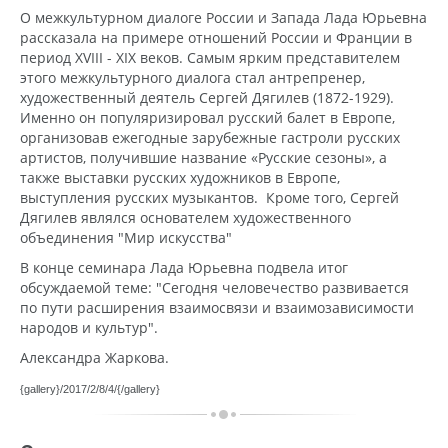
О межкультурном диалоге России и Запада Лада Юрьевна
рассказала на примере отношений России и Франции в
период XVIII - XIX веков. Самым ярким представителем
этого межкультурного диалога стал антрепренер,
художественный деятель Сергей Дягилев (1872-1929).
Именно он популяризировал русский балет в Европе,
организовав ежегодные зарубежные гастроли русских
артистов, получившие название «Русские сезоны», а
также выставки русских художников в Европе,
выступления русских музыкантов. Кроме того, Сергей
Дягилев являлся основателем художественного
объединения "Мир искусства"
В конце семинара Лада Юрьевна подвела итог
обсуждаемой теме: "Сегодня человечество развивается
по пути расширения взаимосвязи и взаимозависимости
народов и культур".
Александра Жаркова.
{gallery}/2017/2/8/4/{/gallery}