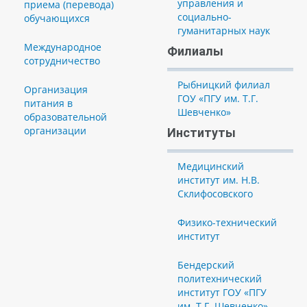
управления и
приема (перевода)
социально-
обучающихся
гуманитарных наук
Международное
Филиалы
сотрудничество
Рыбницкий филиал
Организация
ГОУ «ПГУ им. Т.Г.
питания в
Шевченко»
образовательной
организации
Институты
Медицинский
институт им. Н.В.
Склифосовского
Физико-технический
институт
Бендерский
политехнический
институт ГОУ «ПГУ
им. Т.Г. Шевченко»