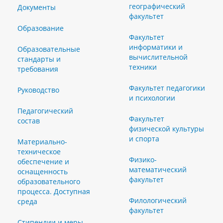
географический
Документы
факультет
Образование
Факультет
информатики и
Образовательные
вычислительной
стандарты и
техники
требования
Факультет педагогики
Руководство
и психологии
Педагогический
Факультет
состав
физической культуры
и спорта
Материально-
техническое
Физико-
обеспечение и
математический
оснащенность
факультет
образовательного
процесса. Доступная
Филологический
среда
факультет
Стипендии и меры