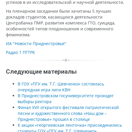
успехов в их исследовательской и научной деятельности.
На пленарном заседании были зачитаны 5 лучших
докладов студентов, касающихся деятельности
Центробанка ПМР, развития комплекса ГТО, суицида,
особенностей типов плодоношения и современного
феминизма.
ИА "Новости Приднестровья"
Радио 1 ПГТРК
Следующие материалы
В ГОУ «ПГУ им. Т.Г. Шевченко» состоялась
очередная игра лиги КВН
В Приднестровском госуниверситете проходят
выборы ректора
Финал XVII открытого фестиваля патриотической
песни и художественного слова «Наш дом –
Приднестровье» прошел в столице
К акции «георгиевская ленточка» присоединились
студенты ГОУ «ПГУ им. Т.Г. Шевченко»