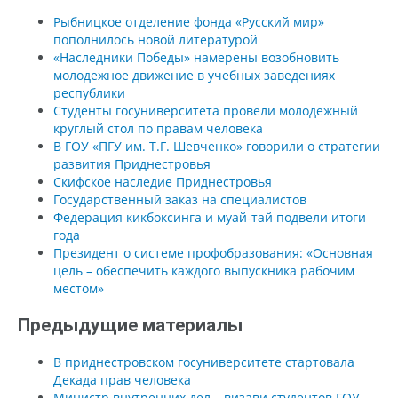
Рыбницкое отделение фонда «Русский мир»
пополнилось новой литературой
«Наследники Победы» намерены возобновить
молодежное движение в учебных заведениях
республики
Студенты госуниверситета провели молодежный
круглый стол по правам человека
В ГОУ «ПГУ им. Т.Г. Шевченко» говорили о стратегии
развития Приднестровья
Скифское наследие Приднестровья
Государственный заказ на специалистов
Федерация кикбоксинга и муай-тай подвели итоги
года
Президент о системе профобразования: «Основная
цель – обеспечить каждого выпускника рабочим
местом»
Предыдущие материалы
В приднестровском госуниверситете стартовала
Декада прав человека
Министр внутренних дел – визави студентов ГОУ