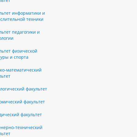
льтет
льтет информатики и
слительной техники
льтет педагогики и
ологии
льтет физической
туры и спорта
ко-математический
льтет
логический факультет
омический факультет
ический факультет
нерно-технический
льтет