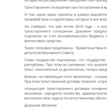
сегодня на расширенном совещании при Презид
Трехстороннее соглашение при поступлении в в
О том, какие меры приняты в рамках выработк
правовой базе и коррективах, которые в нее вно
Он сообщил, что уже летом 2019 года – к на
трехстороннего соглашения. Документ предпо
отделении за счет республиканского бюджета, 
финансовые средства.
Такие поправки предложены Правительством по
депутатов Верховного Совета.
Глава государства подчеркнул, что государств
республики. При этом он напомнил, что аналог
Опыт, накопленный за десятилетие, теперь пре
Важная составляющая этого механизма – госзак
При этом трехсторонний договор позволит «спраши
«Концепция трёхстороннего договора основана
экономики, народного хозяйства, администрати
выполним свою задачу по качественному обучен
Дуальное обучение