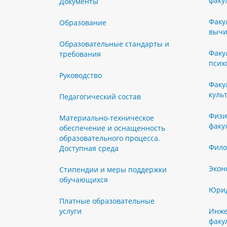
факу
Документы
Факу
Образование
вычи
Образовательные стандарты и
Факу
требования
псих
Руководство
Факу
куль
Педагогический состав
Физи
Материально-техническое
факу
обеспечение и оснащенность
образовательного процесса.
Фило
Доступная среда
Экон
Стипендии и меры поддержки
обучающихся
Юрид
Платные образовательные
услуги
Инже
факу