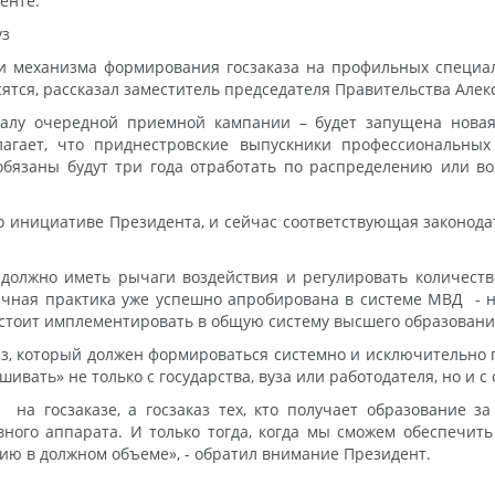
енте.
уз
и механизма формирования госзаказа на профильных специал
сятся, рассказал заместитель председателя Правительства Алек
чалу очередной приемной кампании – будет запущена новая
лагает, что приднестровские выпускники профессиональны
обязаны будут три года отработать по распределению или в
 инициативе Президента, и сейчас соответствующая законода
о должно иметь рычаги воздействия и регулировать количеств
ичная практика уже успешно апробирована в системе МВД - н
дстоит имплементировать в общую систему высшего образовани
аз, который должен формироваться системно и исключительно 
вать» не только с государства, вуза или работодателя, но и с 
 на госзаказе, а госзаказ тех, кто получает образование з
вного аппарата. И только тогда, когда мы сможем обеспечит
ию в должном объеме», - обратил внимание Президент.