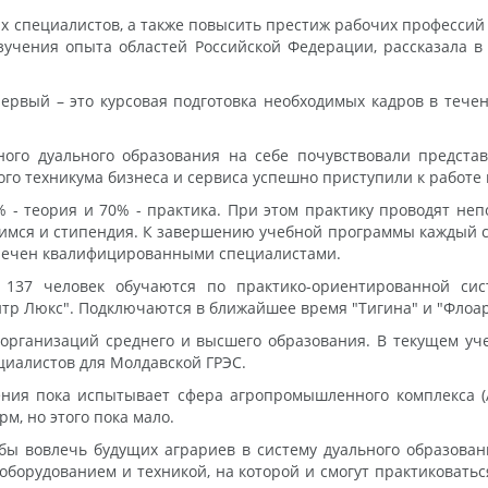
 специалистов, а также повысить престиж рабочих профессий 
изучения опыта областей Российской Федерации, рассказала 
рвый – это курсовая подготовка необходимых кадров в течен
ого дуального образования на себе почувствовали предста
о техникума бизнеса и сервиса успешно приступили к работе 
- теория и 70% - практика. При этом практику проводят не
мся и стипендия. К завершению учебной программы каждый ст
еспечен квалифицированными специалистами.
 137 человек обучаются по практико-ориентированной си
ентр Люкс". Подключаются в ближайшее время "Тигина" и "Флоар
организаций среднего и высшего образования. В текущем уч
циалистов для Молдавской ГРЭС.
ния пока испытывает сфера агропромышленного комплекса (А
м, но этого пока мало.
ы вовлечь будущих аграриев в систему дуального образован
борудованием и техникой, на которой и смогут практиковатьс