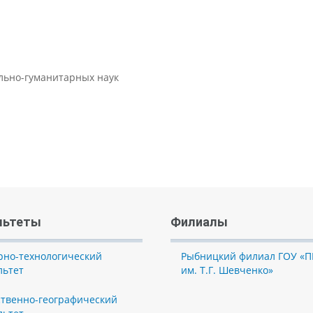
ально-гуманитарных наук
льтеты
Филиалы
рно-технологический
Рыбницкий филиал ГОУ «П
льтет
им. Т.Г. Шевченко»
ственно-географический