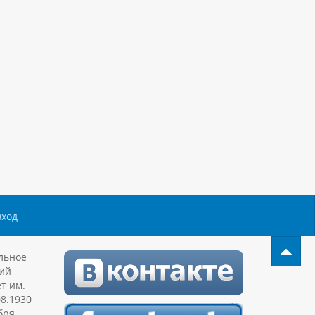
вход
льное
ий
т им.
08.1930
бря