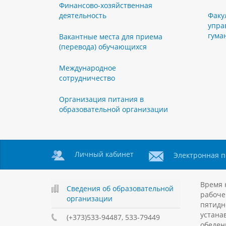
Финансово-хозяйственная
деятельность
Факу
упра
гума
Вакантные места для приема
(перевода) обучающихся
Международное
сотрудничество
Организация питания в
образовательной организации
Личный кабинет
Электронная п
Время 
Сведения об образовательной
рабоче
организации
пятидн
устанав
(+373)533-94487, 533-79449
обеден