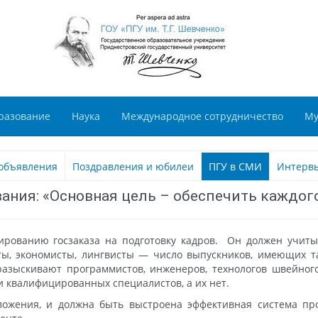
разование
Наука
Международное сотрудничество
Му
объявления
Поздравления и юбилеи
ПГУ в СМИ
Интерв
вания: «Основная цель – обеспечить каждо
рованию госзаказа на подготовку кадров. Он должен учиты
ы, экономисты, лингвисты — число выпускников, имеющих та
разыскивают программистов, инженеров, технологов швейного
и квалифицированных специалистов, а их нет.
ожения, и должна быть выстроена эффективная система про