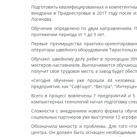
Подготовить квалифицированных и компетентных
внедрена в Приднестровье в 2017 году после 
Логинова.
Обучение определено по двум направлениям. Пе
протяжении периода от 1 до 3 лет.
Первые преимущества практико-ориентированн
операторы швейного оборудования Тираспольског
Обучают швейному делу ребят в пропорции 30% 
мастеров-наставников. Выплачивается обучающи
получит своё трудовое место, а завод будет об
«Сегодня обучение уже прошли 44 человека.
предприятия, как "Софтшуз", "Вестра", "Интерц
Всего в процесс вовлечены 7 предприятий и 5 
компьютерных технологий начал подготовку спе
Сложности с внедрением нового формата обуче
социальных партнеров уже выступили 12 агрофир
Обозначила министр и проблемы. Для того чтоб
центра. Он должен быть оснащен необходимым о