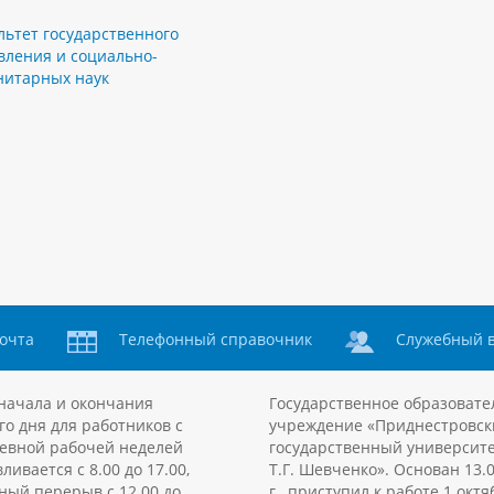
льтет государственного
вления и социально-
нитарных наук
очта
Телефонный справочник
Служебный 
начала и окончания
Государственное образовате
го дня для работников с
учреждение «Приднестровск
евной рабочей неделей
государственный университе
ливается с 8.00 до 17.00,
Т.Г. Шевченко». Основан 13.
ный перерыв с 12.00 до
г., приступил к работе 1 октя