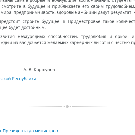
вязаны самые добрые и волнующие воспоминания. Студенты –
 смотрите в будущее и приближаете его своим трудолюбием,
 мира, предприимчивость, здоровые амбиции дадут результат, 
предстоит строить будущее. В Приднестровье такое количес
ущее будет достойным.
вития незаурядных способностей, трудолюбия и яркой, и
аждый из вас добьется желаемых карьерных высот и с честью п
 Коршунов
вской Республики
от Президента до министров