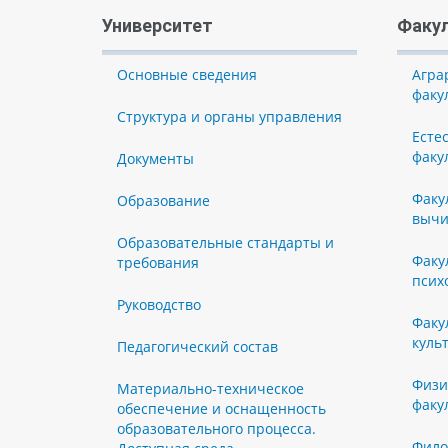
Университет
Факу
Основные сведения
Агра
факу
Структура и органы управления
Есте
факу
Документы
Факу
Образование
вычи
Образовательные стандарты и
Факу
требования
псих
Руководство
Факу
куль
Педагогический состав
Физи
Материально-техническое
факу
обеспечение и оснащенность
образовательного процесса.
Фило