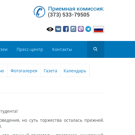
зеи
Пресс-центр
Контакты
ью
Фотогалерея
Газета
Календарь
тудента!
оведения, но суть торжества осталась прежней.
.