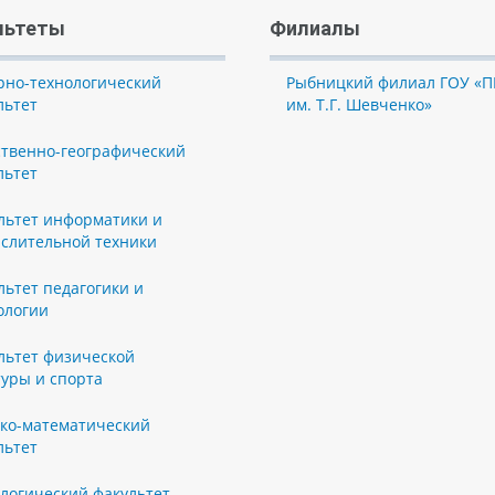
льтеты
Филиалы
рно-технологический
Рыбницкий филиал ГОУ «П
льтет
им. Т.Г. Шевченко»
ственно-географический
льтет
льтет информатики и
слительной техники
льтет педагогики и
ологии
льтет физической
туры и спорта
ко-математический
льтет
логический факультет