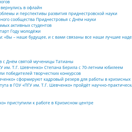
логов
 вернулись в офлайн
проблемы и перспективы развития приднестровской науки
ного сообщества Приднестровья с Днём науки
самых активных студентов
старт Году молодёжи
м: «Вы – наше будущее, и с вами связаны все наши лучшие над
в с Днём святой мученицы Татианы
У им. Т.Г. Шевченко» Степана Берила с 70-летним юбилеем
ли победителей творчестких конкурсов
евченко» сформируют кадровый резерв для работы в кризисных
тута в ГОУ «ПГУ им. Т.Г. Шевченко» пройдёт научно-практичес
ко» приступили к работе в Кризисном центре