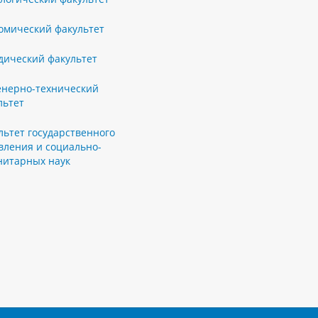
омический факультет
ический факультет
нерно-технический
льтет
льтет государственного
вления и социально-
нитарных наук