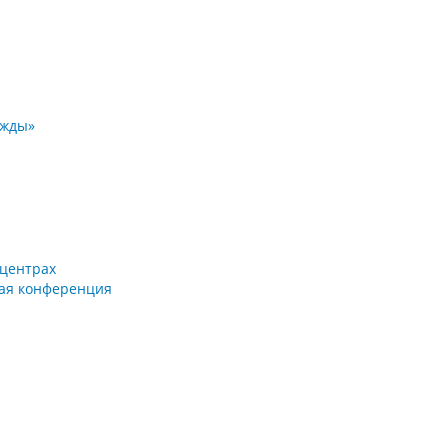
ежды»
 центрах
кая конференция