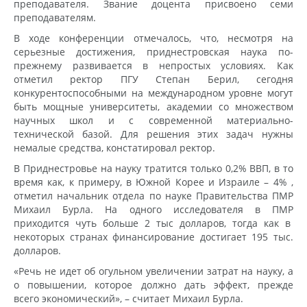
преподавателя. Звание доцента присвоено семи
преподавателям.
В ходе конференции отмечалось, что, несмотря на
серьезные достижения, приднестровская наука по-
прежнему развивается в непростых условиях. Как
отметил ректор ПГУ Степан Берил, сегодня
конкурентоспособными на международном уровне могут
быть мощные университеты, академии со множеством
научных школ и с современной материально-
технической базой. Для решения этих задач нужны
немалые средства, констатировал ректор.
В Приднестровье на науку тратится только 0,2% ВВП, в то
время как, к примеру, в Южной Корее и Израиле – 4% ,
отметил начальник отдела по науке Правительства ПМР
Михаил Бурла. На одного исследователя в ПМР
приходится чуть больше 2 тыс долларов, тогда как в
некоторых странах финансирование достигает 195 тыс.
долларов.
«Речь не идет об огульном увеличении затрат на науку, а
о повышении, которое должно дать эффект, прежде
всего экономический», – считает Михаил Бурла.