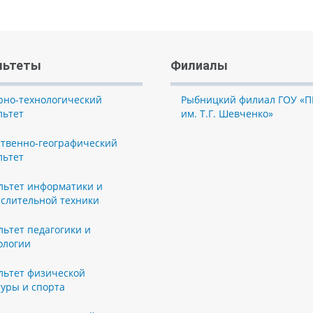
льтеты
Филиалы
рно-технологический
Рыбницкий филиал ГОУ «П
льтет
им. Т.Г. Шевченко»
ственно-географический
льтет
льтет информатики и
слительной техники
льтет педагогики и
ологии
льтет физической
туры и спорта