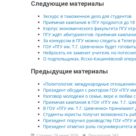
Следующие материалы
Экскурс в таможенное дело для студентов
Приёмная кампания в ПГУ продлится до 18
Корпус экономического факультета ПГУ отр
ПГУ ждёт абитуриентов: приёмная кампани
За конкурсом в ПГУ можно следить в Телег
ГОУ «ПГУ им. Т.Г. Шевченко» будет готови
Нейросеть не заменит учителя, но потесни
О подпольщиках, Ясско-Кишинёвской опера
Предыдущие материалы
«Политология: международные отношения» 
Президент обсудил с ректором ГОУ «ПГУ им
Разговор молодежи о семье, вере и любви 
Приемная кампания в ГОУ «ПГУ им. Т.Г. Ше
В ГОУ «ПГУ им. Т.Г. Шевченко» принимают 
Студенты-юристы получат возможность ра
Президент поручил руководству ГОУ «ПГУ 
Президент отметил роль госуниверситета 
Создано: 29 июня 2026
Просмотров: 243