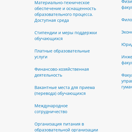
Физи
Материально-техническое
факу
обеспечение и оснащенность
образовательного процесса.
Фило
Доступная среда
Экон
Стипендии и меры поддержки
обучающихся
Юрид
Платные образовательные
услуги
Инже
факу
Финансово-хозяйственная
деятельность
Факу
упра
гума
Вакантные места для приема
(перевода) обучающихся
Международное
сотрудничество
Организация питания в
образовательной организации