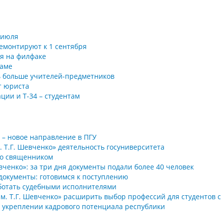
 июля
емонтируют к 1 сентября
я на филфаке
раме
ть больше учителей-предметников
т юриста
ции и Т-34 – студентам
– новое направление в ПГУ
. Т.Г. Шевченко» деятельность госуниверситета
со священником
вченко»: за три дня документы подали более 40 человек
документы: готовимся к поступлению
ботать судебными исполнителями
им. Т.Г. Шевченко» расширить выбор профессий для студентов 
в укреплении кадрового потенциала республики