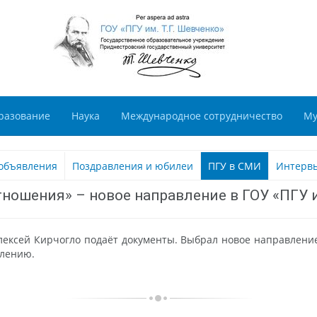
разование
Наука
Международное сотрудничество
Му
объявления
Поздравления и юбилеи
ПГУ в СМИ
Интерв
ошения» – новое направление в ГОУ «ПГУ и
ексей Кирчогло подаёт документы. Выбрал новое направление
влению.