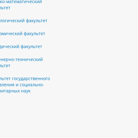
ко-математический
льтет
логический факультет
омический факультет
ический факультет
нерно-технический
льтет
льтет государственного
вления и социально-
нитарных наук