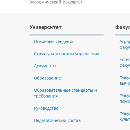
Экономический факультет
Университет
Факу
Основные сведения
Агра
факу
Структура и органы управления
Есте
факу
Документы
Факу
Образование
вычи
Образовательные стандарты и
Факу
требования
псих
Руководство
Факу
куль
Педагогический состав