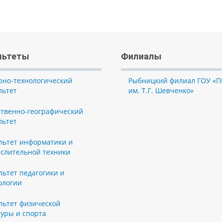
льтеты
Филиалы
рно-технологический
Рыбницкий филиал ГОУ «П
льтет
им. Т.Г. Шевченко»
ственно-географический
льтет
льтет информатики и
слительной техники
льтет педагогики и
ологии
льтет физической
туры и спорта