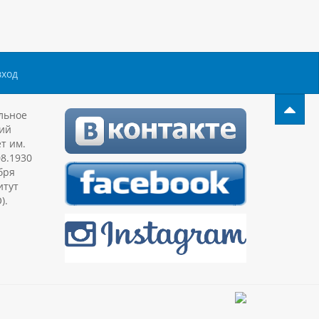
вход
льное
ий
т им.
08.1930
бря
итут
).