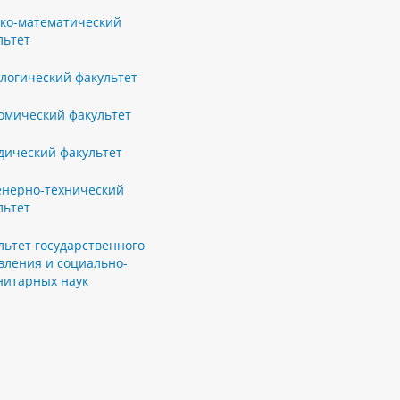
ко-математический
льтет
логический факультет
омический факультет
ический факультет
нерно-технический
льтет
льтет государственного
вления и социально-
нитарных наук