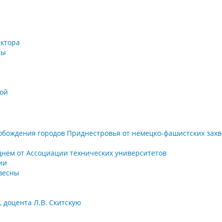
ектора
ры
хой
вобождения городов Приднестровья от немецко-фашистских зах
нем от Ассоциации технических университетов
ии
 весны
 доцента Л.В. Скитскую