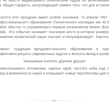
ал не просто выдающимся техническим чудом, но величайшим
ша общая гордость, непреходящий символ того, что для истин
.
ситета этот праздник имеет особое значение. 12 апреля 1961 
офессионального образования (Технического колледжа им. Ю.А.
абля «Восток-1», управляемого первым космонавтом Земли. Вск
овой. Это событие занимает значимое место в истории универ
тижения космической науки изучает и популяризирует Научно
вивает традиции фундаментального образования и науч
фективно решать современные задачи и вносить вклад в разви
Уважаемые коллеги, дорогие друзья!
еиссякаемого оптимизма, смелых идей, чистого неба над г
веру в возможности науки и открывает новые перспективы для 