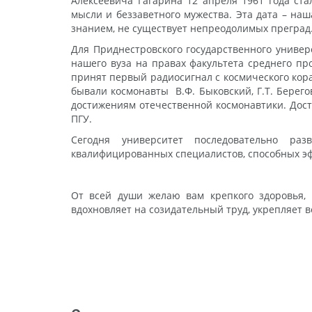
Алексеевича Гагарина 12 апреля 1961 года ст
мысли и беззаветного мужества. Эта дата – на
знанием, не существует непреодолимых преград
Для Приднестровского государственного универ
нашего вуза на правах факультета среднего пр
принят первый радиосигнал с космического кор
бывали космонавты В.Ф. Быковский, Г.Т. Берег
достижениям отечественной космонавтики. Дос
ПГУ.
Сегодня университет последовательно раз
квалифицированных специалистов, способных эф
От всей души желаю вам крепкого здоровья, н
вдохновляет на созидательный труд, укрепляет 