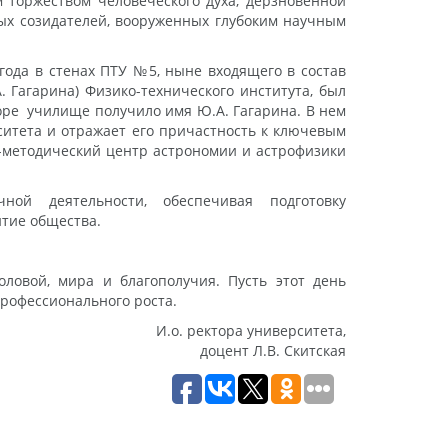
 торжеством человеческого духа, дерзновенной
ных созидателей, вооруженных глубоким научным
года в стенах ПТУ №5, ныне входящего в состав
 Гагарина) Физико-технического института, был
оре училище получило имя Ю.А. Гагарина. В нем
ситета и отражает его причастность к ключевым
-методический центр астрономии и астрофизики
ной деятельности, обеспечивая подготовку
тие общества.
оловой, мира и благополучия. Пусть этот день
профессионального роста.
И.о. ректора университета,
доцент Л.В. Скитская