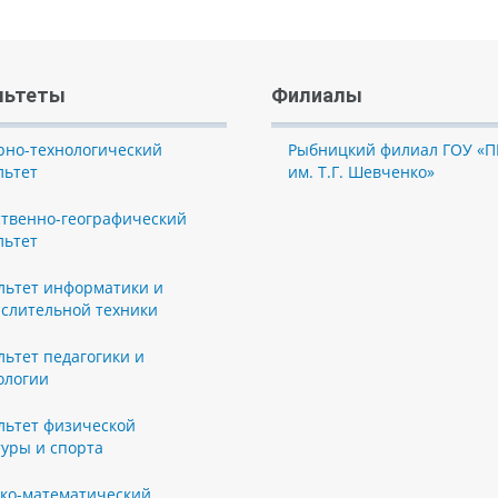
льтеты
Филиалы
рно-технологический
Рыбницкий филиал ГОУ «П
льтет
им. Т.Г. Шевченко»
ственно-географический
льтет
льтет информатики и
слительной техники
льтет педагогики и
ологии
льтет физической
туры и спорта
ко-математический