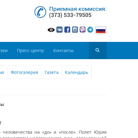
зеи
Пресс-центр
Контакты
ью
Фотогалерея
Газета
Календарь
ты
!
 человечества на «до» и «после». Полет Юрия