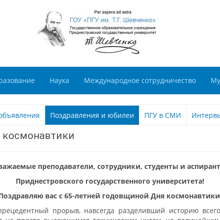
разование
Наука
Международное сотрудничество
Му
объявления
Поздравления и юбилеи
ПГУ в СМИ
Интерв
м космонавтики
важаемые преподаватели, сотрудники, студенты и аспиран
Приднестровского государственного университета!
Поздравляю вас с 65-летней годовщиной Дня космонавтики
прецедентный прорыв, навсегда разделивший историю всего