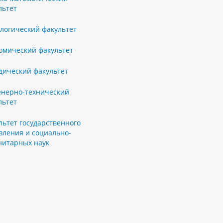
льтет
логический факультет
омический факультет
ический факультет
нерно-технический
льтет
льтет государственного
вления и социально-
нитарных наук