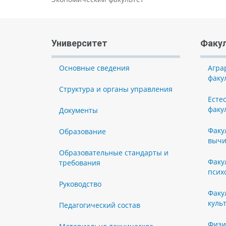
Университет
Факу
Основные сведения
Агра
факу
Структура и органы управления
Есте
факу
Документы
Факу
Образование
вычи
Образовательные стандарты и
Факу
требования
псих
Руководство
Факу
куль
Педагогический состав
Физи