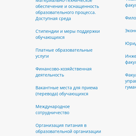
Материально-техническое
факу
обеспечение и оснащенность
образовательного процесса.
Фило
Доступная среда
Экон
Стипендии и меры поддержки
обучающихся
Юрид
Платные образовательные
услуги
Инже
факу
Финансово-хозяйственная
деятельность
Факу
упра
гума
Вакантные места для приема
(перевода) обучающихся
Международное
сотрудничество
Организация питания в
образовательной организации