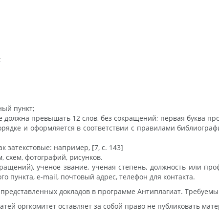
;
ный пункт;
е должна превышать 12 слов, без сокращений; первая буква про
орядке и оформляется в соответствии с правилами библиогра
затекстовые: например, [7, с. 143]
, схем, фотографий, рисунков.
кращений), ученое звание, ученая степень, должность или п
 пункта, e-mail, почтовый адрес, телефон для контакта.
 представленных докладов в программе Антиплагиат. Требуемы
тей оргкомитет оставляет за собой право не публиковать мат