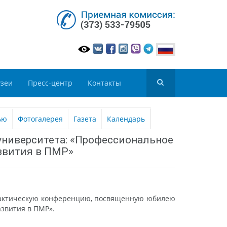
зеи
Пресс-центр
Контакты
ью
Фотогалерея
Газета
Календарь
университета: «Профессиональное
азвития в ПМР»
практическую конференцию, посвященную юбилею
азвития в ПМР».