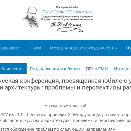
разование
Наука
Международное сотрудничество
Му
объявления
Поздравления и юбилеи
ПГУ в СМИ
Интерв
ческая конференция, посвященная юбилею 
 и архитектуры: проблемы и перспективы р
Уважаемые коллеги!
 ПГУ им. Т.Г. Шевченко проводит XI Международную научно-
 области искусства и архитектуры: проблемы и перспективы р
уется обсуждение проблем по следующим направлениям: