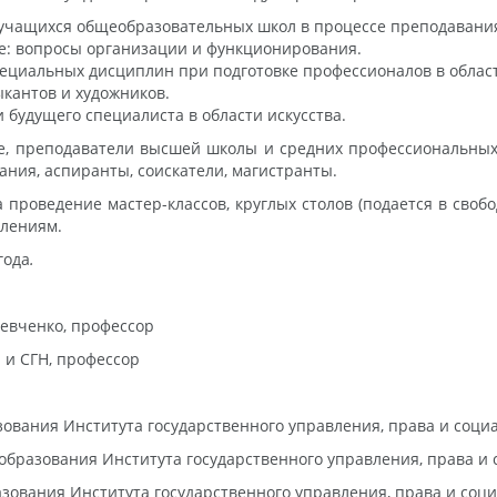
чащихся общеобразовательных школ в процессе преподавания
е: вопросы организации и функционирования.
циальных дисциплин при подготовке профессионалов в области
кантов и художников.
 будущего специалиста в области искусства.
, преподаватели высшей школы и средних профессиональных 
ния, аспиранты, соискатели, магистранты.
проведение мастер-классов, круглых столов (подается в сво
влениям.
года
.
 Шевченко, профессор
П и СГН, профессор
зования Института государственного управления, права и соци
образования Института государственного управления, права и
азования Института государственного управления, права и соц