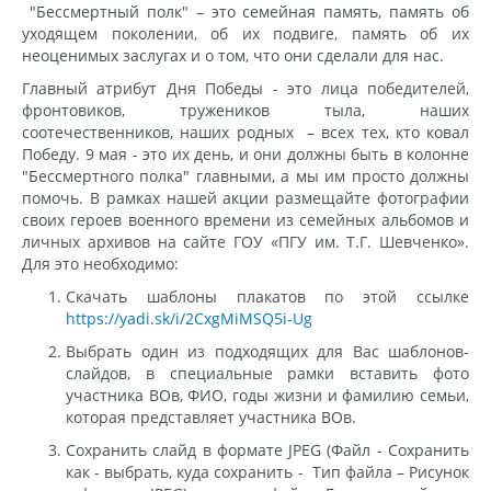
"Бессмертный полк" – это семейная память, память об
уходящем поколении, об их подвиге, память об их
неоценимых заслугах и о том, что они сделали для нас.
Главный атрибут Дня Победы - это лица победителей,
фронтовиков, тружеников тыла, наших
соотечественников, наших родных – всех тех, кто ковал
Победу. 9 мая - это их день, и они должны быть в колонне
"Бессмертного полка" главными, а мы им просто должны
помочь. В рамках нашей акции размещайте фотографии
своих героев военного времени из семейных альбомов и
личных архивов на сайте ГОУ «ПГУ им. Т.Г. Шевченко».
Для это необходимо:
Скачать шаблоны плакатов по этой ссылке
https://yadi.sk/i/2CxgMiMSQ5i-Ug
Выбрать один из подходящих для Вас шаблонов-
слайдов, в специальные рамки вставить фото
участника ВОв, ФИО, годы жизни и фамилию семьи,
которая представляет участника ВОв.
Сохранить слайд в формате JPEG (Файл - Сохранить
как - выбрать, куда сохранить - Тип файла – Рисунок