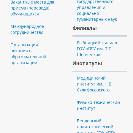
государственного
Вакантные места для
управления и
приема (перевода)
социально-
обучающихся
гуманитарных наук
Международное
Филиалы
сотрудничество
Рыбницкий филиал
Организация
ГОУ «ПГУ им. Т.Г.
питания в
Шевченко»
образовательной
организации
Институты
Медицинский
институт им. Н.В.
Склифосовского
Физико-технический
институт
Бендерский
политехнический
институт ГОУ «ПГУ