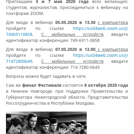
Приглашаем
5 и 7 мая 2020 года
всех желающих:
студентов, журналистов, присоединиться к вебинару на
платформе ZOOM.
Для входа в вебинар
05.05.2020 в 13.30
с компьютера
пройдите по ссылке
https://us04web.zoom.us/j/
74969110858
.
С мобильных устройств
введите
идентификатор конференции: 749-6911-0858
Для входа в вебинар
07.05.2020 в 12.00
с компьютера
пройдите по ссылке
https://us04web.zoom.us/j/
71472800649
.
С мобильных устройств
введите
идентификатор конференции: 714-7280-0649
Вопросы можно будет задавать в чате.
Сам же
финал Фестиваля
состоится
8 октября 2020 года
в Нижнем Новгороде при поддержке Правительства и
Губернатора Нижегородской области, Представительства
Россотрудничества в Республике Молдова.