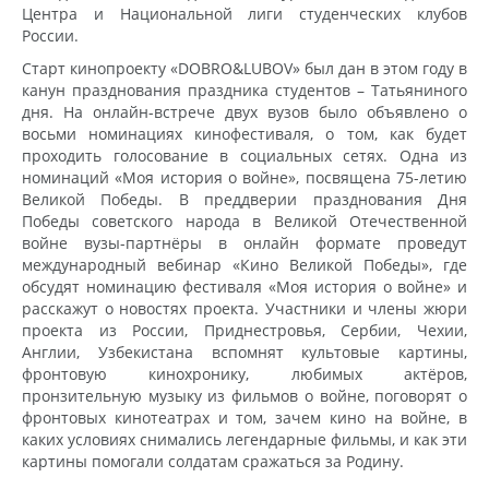
Центра и Национальной лиги студенческих клубов
России.
Старт кинопроекту «DOBRO&LUBOV» был дан в этом году в
канун празднования праздника студентов – Татьяниного
дня. На онлайн-встрече двух вузов было объявлено о
восьми номинациях кинофестиваля, о том, как будет
проходить голосование в социальных сетях. Одна из
номинаций «Моя история о войне», посвящена 75-летию
Великой Победы. В преддверии празднования Дня
Победы советского народа в Великой Отечественной
войне вузы-партнёры в онлайн формате проведут
международный вебинар «Кино Великой Победы», где
обсудят номинацию фестиваля «Моя история о войне» и
расскажут о новостях проекта. Участники и члены жюри
проекта из России, Приднестровья, Сербии, Чехии,
Англии, Узбекистана вспомнят культовые картины,
фронтовую кинохронику, любимых актёров,
пронзительную музыку из фильмов о войне, поговорят о
фронтовых кинотеатрах и том, зачем кино на войне, в
каких условиях снимались легендарные фильмы, и как эти
картины помогали солдатам сражаться за Родину.