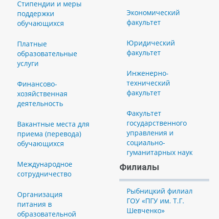
Стипендии и меры
Экономический
поддержки
факультет
обучающихся
Юридический
Платные
факультет
образовательные
услуги
Инженерно-
технический
Финансово-
факультет
хозяйственная
деятельность
Факультет
государственного
Вакантные места для
управления и
приема (перевода)
социально-
обучающихся
гуманитарных наук
Международное
Филиалы
сотрудничество
Рыбницкий филиал
Организация
ГОУ «ПГУ им. Т.Г.
питания в
Шевченко»
образовательной