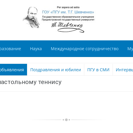
разование
Наука
Международное сотрудничество
Му
объявления
Поздравления и юбилеи
ПГУ в СМИ
Интерв
настольному теннису