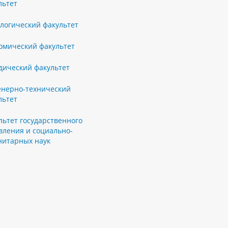
льтет
логический факультет
омический факультет
ический факультет
нерно-технический
льтет
льтет государственного
вления и социально-
нитарных наук