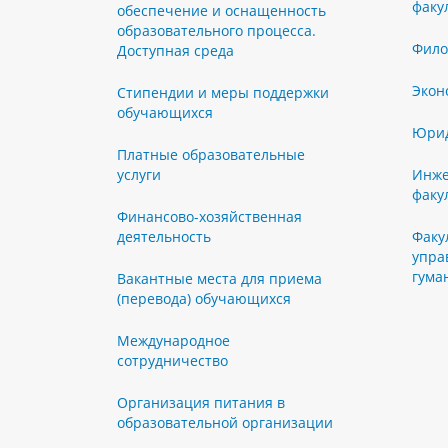
факу
обеспечение и оснащенность
образовательного процесса.
Фило
Доступная среда
Экон
Стипендии и меры поддержки
обучающихся
Юрид
Платные образовательные
услуги
Инже
факу
Финансово-хозяйственная
деятельность
Факу
упра
гума
Вакантные места для приема
(перевода) обучающихся
Международное
сотрудничество
Организация питания в
образовательной организации