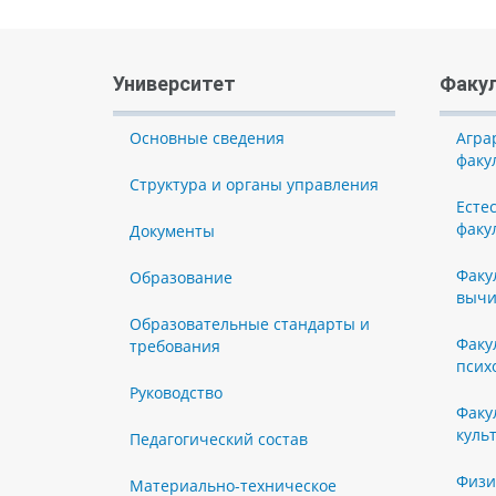
Университет
Факу
Основные сведения
Агра
факу
Структура и органы управления
Есте
факу
Документы
Факу
Образование
вычи
Образовательные стандарты и
Факу
требования
псих
Руководство
Факу
куль
Педагогический состав
Физи
Материально-техническое