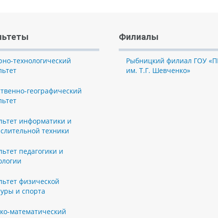
льтеты
Филиалы
рно-технологический
Рыбницкий филиал ГОУ «П
льтет
им. Т.Г. Шевченко»
ственно-географический
льтет
льтет информатики и
слительной техники
льтет педагогики и
ологии
льтет физической
туры и спорта
ко-математический