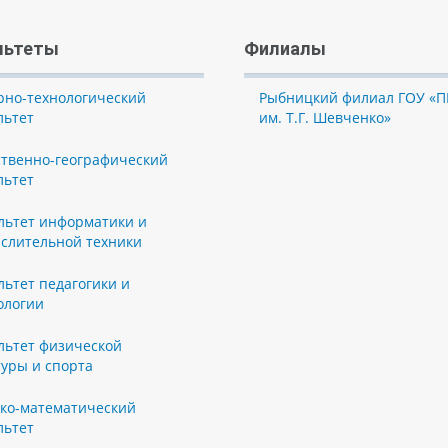
льтеты
Филиалы
рно-технологический
Рыбницкий филиал ГОУ «П
льтет
им. Т.Г. Шевченко»
ственно-географический
льтет
льтет информатики и
слительной техники
льтет педагогики и
ологии
льтет физической
туры и спорта
ко-математический
льтет