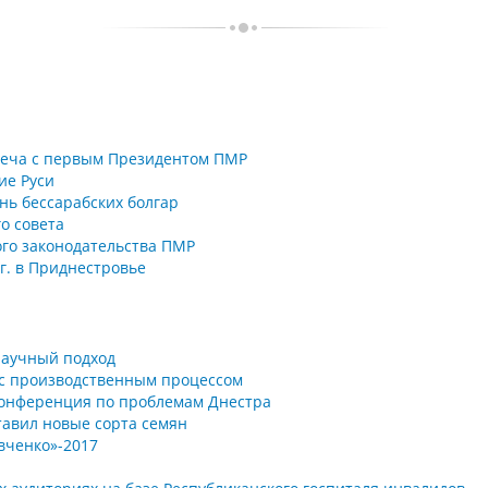
треча с первым Президентом ПМР
ие Руси
нь бессарабских болгар
о совета
го законодательства ПМР
г. в Приднестровье
научный подход
 с производственным процессом
конференция по проблемам Днестра
тавил новые сорта семян
евченко»-2017