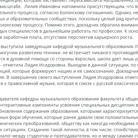
 тенденции, которые заставляют переосмыслить направленност
м масштабе. Лилия Ивановна напомнила присутствующим, что в
ьного процесса, согласно Болонскому соглашению. Однако, нес
ых и образовательных сообществах, поскольку целый ряд крит
лонскому процессу. Помимо этого, докладчик обратила вниман
ых специалистов в дальнейшем работать по профессии. К осн
 заработная плата, отсутствие перспектив карьерного роста.
 выступила заведующая кафедрой музыкального образования Л
огучим развитием техники, не встречает никакого противодейс
тся в духовной помощи со стороны взрослых, школа дает лишь 
, - отметила Лидия Исидоровна. Выходом в данной ситуации, п
иций, которые формируют нацию и её самосознание. Докладчик
я. В завершение своего выступления Лидия Исидоровна отмети
 к православной музыке, которая в союзе с русской классиче
одавателя кафедры музыкального образования факультета общ
интерактивные компоненты усвоения специальных дисциплин в 
новления содержания образования, которыми характеризуется 
ных форм обучения, которые ранее давали свои положительные
ехнических преобразований, обществу как никогда необходима
ситуациях. Созданию такой личности, в том числе, спообству
иалог между студентом и преподавателем, но и между самими с