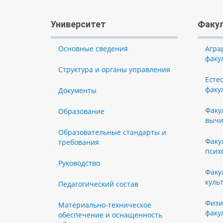
Университет
Факу
Основные сведения
Агра
факу
Структура и органы управления
Есте
факу
Документы
Факу
Образование
вычи
Образовательные стандарты и
Факу
требования
псих
Руководство
Факу
куль
Педагогический состав
Физи
Материально-техническое
факу
обеспечение и оснащенность