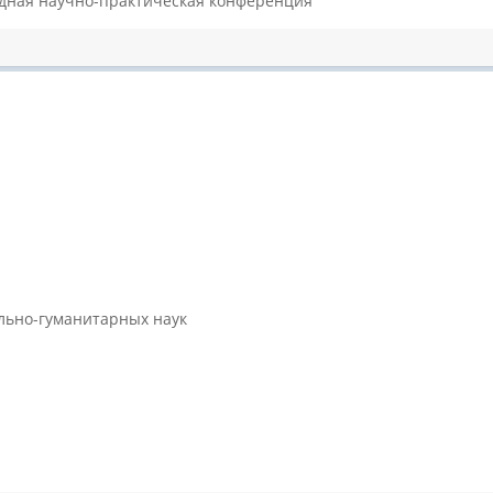
одная научно-практическая конференция
ально-гуманитарных наук