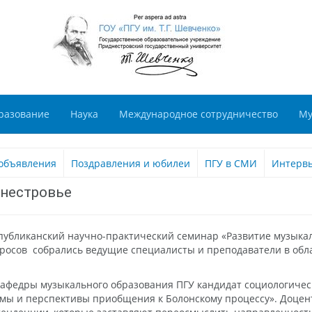
разование
Наука
Международное сотрудничество
Му
объявления
Поздравления и юбилеи
ПГУ в СМИ
Интерв
нестровье
еспубликанский научно-практический семинар «Развитие музык
просов собрались ведущие специалисты и преподаватели в об
афедры музыкального образования ПГУ кандидат социологичес
мы и перспективы приобщения к Болонскому процессу». Доцен