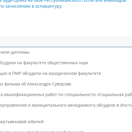
х аудиториях на базе Республиканского госпиталя инвалидов
по зачислению в аспирантуру
учили дипломы
бсудили на факультете общественных наук
щих в ПМР обсудили на юридическом факультете
аз фильма об Александре Суворове
а квалификационных работ по специальности «Социальная раб
оуправления и муниципального менеджмента обсудили в Инстит
вертьвековой юбилей