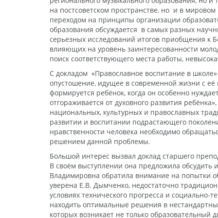
регионального музыкального образования, но и
на постсоветском пространстве, но и в мирово
переходом на принципы организации образовател
образования обсуждается в самых разных научн
серьезных исследований итогов приобщения к Бо
влияющих на уровень заинтересованности молод
поиск соответствующего места работы, невысокая
С докладом «Православное воспитание в школе»
опустошение, идущее в современной жизни с её м
формируется ребёнок, когда он особенно нуждае
отгораживается от духовного развития ребёнка»
национальных, культурных и православных трад
развитии и воспитании подрастающего поколени
нравственности человека необходимо обращаться
решением данной проблемы.
Большой интерес вызвал доклад старшего преп
В своём выступлении она предложила обсудить 
Владимировна обратила внимание на попытки об
уверена Е.В. Дымченко, недостаточно традицион
условиях технического прогресса и социально-т
находить оптимальные решения в нестандартных 
которых возникает не только образовательный д