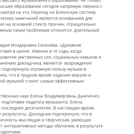
ь высшего музыкального образования не только
ысшее образование сегодня напрямую связано с
мотря на это, переход на Болонскую систему
ических замечаний является основанием для
ие на основной спектр причин, отрицательно
овным таким проблемам относятся: длительный
идия Исидоровна Сизенёва. «Духовное
твия в школе. Именно в те годы, когда
развитие умственных сил, социальных навыков и
о мнению докладчика, является возрождение
 подчеркнула огромную пользу музыки в
ла, что в трудное время падения морали и
ской музыкой станет самым эффективным
ественных наук Елены Владимировны Дымченко.
подготовке педагога-музыканта. Елена
последнее десятилетие. В настоящее время,
 результаты. Докладчик подчеркнула, что в
 личность мыслящая и творческая, умеющая
ют интерактивные методы обучения, в результате
тудентами.