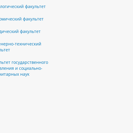
логический факультет
омический факультет
ический факультет
нерно-технический
льтет
льтет государственного
вления и социально-
нитарных наук