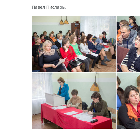
Павел Писларь.