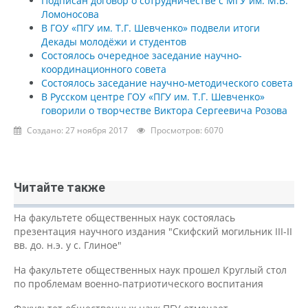
Подписан договор о сотрудничестве с МГУ им. М.В.
Ломоносова
В ГОУ «ПГУ им. Т.Г. Шевченко» подвели итоги
Декады молодёжи и студентов
Состоялось очередное заседание научно-
координационного совета
Состоялось заседание научно-методического совета
В Русском центре ГОУ «ПГУ им. Т.Г. Шевченко»
говорили о творчестве Виктора Сергеевича Розова
Создано: 27 ноября 2017
Просмотров: 6070
Читайте также
На факультете общественных наук состоялась
презентация научного издания "Скифский могильник III-II
вв. до. н.э. у с. Глиное"
На факультете общественных наук прошел Круглый стол
по проблемам военно-патриотического воспитания