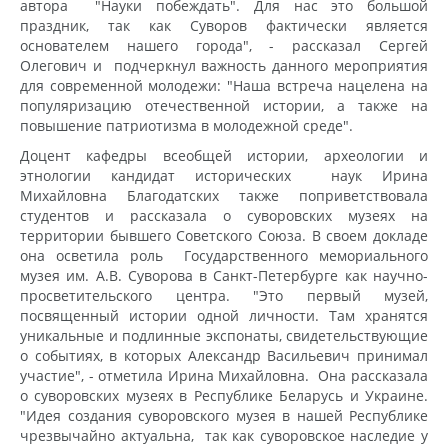
автора "Науки побеждать". Для нас это большой
праздник, так как Суворов фактически является
основателем нашего города", - рассказал Сергей
Олегович и подчеркнул важность данного мероприятия
для современной молодежи: "Наша встреча нацелена на
популяризацию отечественной истории, а также на
повышение патриотизма в молодежной среде".
Доцент кафедры всеобщей истории, археологии и
этнологии кандидат исторических наук Ирина
Михайловна Благодатских также поприветствовала
студентов и рассказала о суворовских музеях на
территории бывшего Советского Союза. В своем докладе
она осветила роль Государственного мемориального
музея им. А.В. Суворова в Санкт-Петербурге как научно-
просветительского центра. "Это первый музей,
посвященный истории одной личности. Там хранятся
уникальные и подлинные экспонаты, свидетельствующие
о событиях, в которых Александр Васильевич принимал
участие", - отметила Ирина Михайловна. Она рассказала
о суворовских музеях в Республике Беларусь и Украине.
"Идея создания суворовского музея в нашей Республике
чрезвычайно актуальна, так как суворовское наследие у