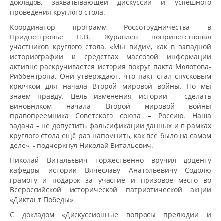
докладов, захватывающей дискуссии и успешного
проведения круглого стола.
Координатор программ Россотрудничества в
Приднестровье Н.В. Журавлев поприветствовал
участников круглого стола. «Мы видим, как в западной
историографии и средствах массовой информации
активно раскручивается история вокруг пакта Молотова-
Риббентропа. Они утверждают, что пакт стал спусковым
крючком для начала Второй мировой войны. Но мы
знаем правду. Цель изменения истории – сделать
виновником начала Второй мировой войны
правопреемника Советского союза – Россию. Наша
задача – не допустить фальсификации данных и в рамках
круглого стола ещё раз напомнить, как все было на самом
деле», - подчеркнул Николай Витальевич.
Николай Витальевич торжественно вручил доценту
кафедры истории Вячеславу Анатольевичу Содолю
грамоту и подарок за участие и призовое место во
Всероссийской исторической патриотической акции
«Диктант Победы».
С докладом «Дискуссионные вопросы прелюдии и